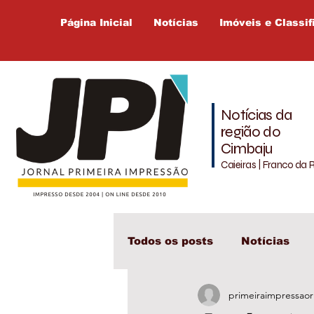
Página Inicial
Notícias
Imóveis e Classif
Notícias da
região do
Cimbaju
Caieiras | Franco da 
Todos os posts
Notícias
primeiraimpressaor
Cajamar
Cimbaju
L