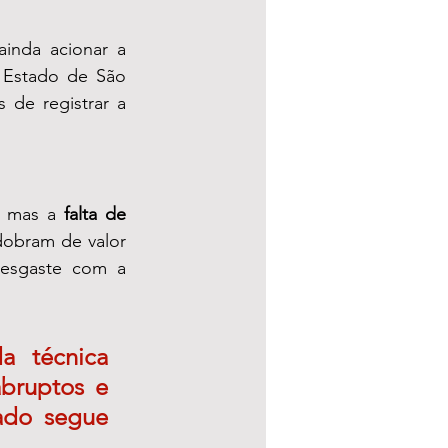
Caso a Sabesp não apresente solução satisfatória, o consumidor pode ainda acionar a 
 Estado de São 
de registrar a 
, mas a 
falta de 
obram de valor 
esgaste com a 
 técnica 
bruptos e 
ado segue 