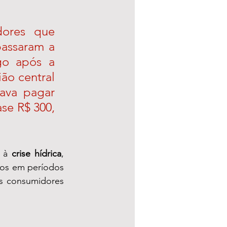
ores que 
assaram a 
o após a 
ão central 
ava pagar 
se R$ 300, 
 à 
crise hídrica
, 
dos em períodos 
s consumidores 