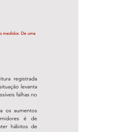
do medidor. De uma 
ura registrada 
ituação levanta 
síveis falhas no 
a os aumentos 
relatados em Caieiras. O sentimento predominante entre os consumidores é de 
ter hábitos de 