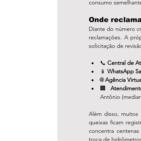
consumo semelhantes
Onde reclama
Diante do número cr
reclamações. A própr
solicitação de revisã
📞 
Central de A
📱 
WhatsApp Sa
🌐 
Agência Virtua
🏢 
Atendimento
Antônio (media
Além disso, muitos
queixas ficam regist
concentra centenas
troca de hidrômetro