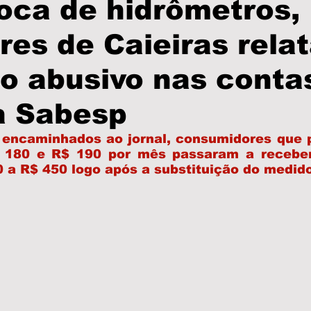
oca de hidrômetros,
es de Caieiras rela
olícia
PodCast
Informe Publicitário
Câmar
o abusivo nas conta
Prefeitura
Turismo
Brasil
São Paulo
a Sabesp
 encaminhados ao jornal, consumidores que 
as
Eleições
Região
 180 e R$ 190 por mês passaram a receber
 a R$ 450 logo após a substituição do medid