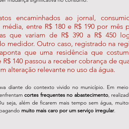
er mudança significativa no consumo.
atos encaminhados ao jornal, consumid
média, entre R$ 180 e R$ 190 por mês p
tas que variam de R$ 390 a R$ 450 log
do medidor. Outro caso, registrado na regi
 aponta que uma residência que costum
e R$ 140 passou a receber cobrança de qua
 alteração relevante no uso da água.
va diante do contexto vivido no município. Em meio
enfrentam 
cortes frequentes no abastecimento
, realiza
Ou seja, além de ficarem mais tempo sem água, muito
 pagando 
muito mais caro por um serviço irregular
.