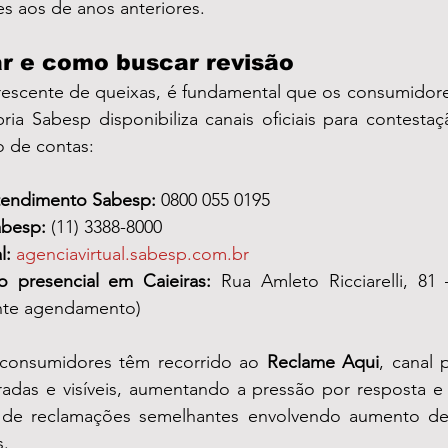
 aos de anos anteriores.
r e como buscar revisão
escente de queixas, é fundamental que os consumidores
ia Sabesp disponibiliza canais oficiais para contestaç
o de contas:
tendimento Sabesp:
 0800 055 0195
besp:
 (11) 3388-8000
l:
agenciavirtual.sabesp.com.br
 presencial em Caieiras:
 Rua Amleto Ricciarelli, 81 
nte agendamento)
 consumidores têm recorrido ao 
Reclame Aqui
, canal 
radas e visíveis, aumentando a pressão por resposta e 
 de reclamações semelhantes envolvendo aumento de 
s.