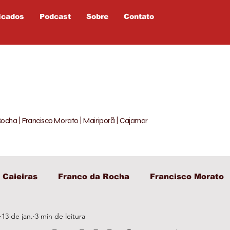
icados
Podcast
Sobre
Contato
Rocha | Francisco Morato | Mairiporã | Cajamar
Caieiras
Franco da Rocha
Francisco Morato
13 de jan.
3 min de leitura
egislativo
Entretenimento
Política
Opiniã