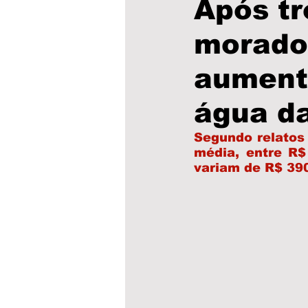
Após tr
morador
Educação
Saúde
P
aument
Cultura
Municípios
água d
Segundo relatos
clima
Obras
Escol
média, entre R$
variam de R$ 390