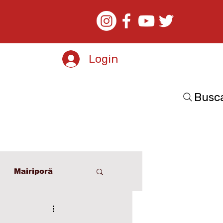
Login
Busc
Mairiporã
o
Esporte