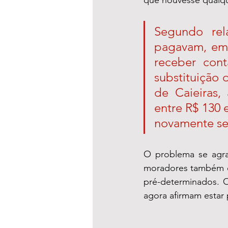
que houvesse qualqu
Segundo rel
pagavam, em 
receber con
substituição 
de Caieiras,
entre R$ 130 
novamente sem
O problema se agra
moradores também 
pré-determinados. 
agora afirmam estar