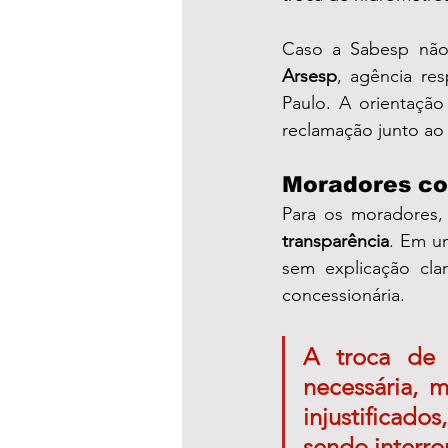
Arsesp
, agência re
Paulo. A orientação
reclamação junto ao
Moradores c
Para os moradores,
transparência
. Em u
sem explicação cl
concessionária.
A troca de 
necessária, 
injustificad
sendo interr