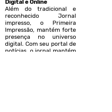
Digital e Online
Além do tradicional e
reconhecido Jornal
impresso, o Primeira
Impressão, mantém forte
presença no universo
digital. Com seu portal de
notícias, o jornal mantém
uma média de 500 mil
acessos por ano no site.
Já nas redes sociais, o
Primeira Impressão tem
média de alcance mensal
de cerca de 70 mil
usuários, entre postagens
no facebook e também