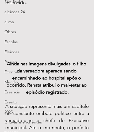
São Paulo
reservado.
eleições 24
clima
Obras
Escolas
Eleições
Região
Ainda nas imagens divulgadas, o filho 
da vereadora aparece sendo 
Economia
encaminhado ao hospital após o 
Mundo
ocorrido. Renata atribui o mal-estar ao 
episódio registrado.
Essencis
Evento
A situação representa mais um capítulo 
2025
no constante embate político entre a 
vereadora e o chefe do Executivo 
Chuvas e enchentes
municipal. Até o momento, o prefeito 