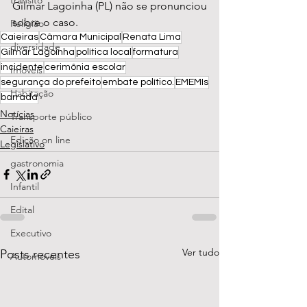
transito
Gilmar Lagoinha (PL) não se pronunciou 
sobre o caso.
Religião
Caieiras
Câmara Municipal
Renata Lima
diversidade
Gilmar Lagoinha
política local
formatura
incidente
cerimônia escolar
Imóveis
segurança do prefeito
embate político.
EMEMIs
Habitação
barrada
Notícias
Transporte público
Caieiras
Edição on line
Legislativo
gastronomia
Infantil
Edital
Executivo
Ver tudo
Posts recentes
Automóveis