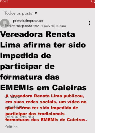
Post
Todos os posts
primeiraimpressaor
Todos os posts
1 de dez. de 2025
1 min de leitura
Vereadora Renata
Notícias
Lima afirma ter sido
Caieiras
impedida de
Franco da Rocha
participar de
Francisco Morato
formatura das
Mairiporã
EMEMIs em Caieiras
Cajamar
Cimbaju
A vereadora Renata Lima publicou, 
em suas redes sociais, um vídeo no 
Legislativo
qual afirma ter sido impedida de 
participar das tradicionais 
Entretenimento
formaturas das EMEMIs de Caieiras. 
Política