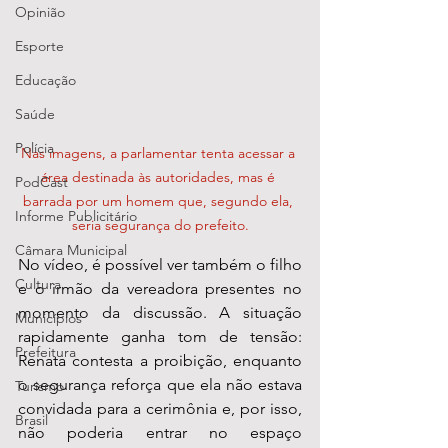
Opinião
Esporte
Educação
Saúde
Polícia
Nas imagens, a parlamentar tenta acessar a 
área destinada às autoridades, mas é 
PodCast
barrada por um homem que, segundo ela, 
Informe Publicitário
seria segurança do prefeito.
Câmara Municipal
No vídeo, é possível ver também o filho 
Cultura
e o irmão da vereadora presentes no 
momento da discussão. A situação 
Municípios
rapidamente ganha tom de tensão: 
Prefeitura
Renata contesta a proibição, enquanto 
o segurança reforça que ela não estava 
Turismo
convidada para a cerimônia e, por isso, 
Brasil
não poderia entrar no espaço 