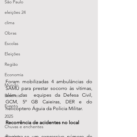
São Paulo
eleições 24
clima
Obras
Escolas
Eleições
Região
Economia
Foram mobilizadas 4 ambulâncias do 
Mundo
SAMU para prestar socorro às vítimas, 
além das  equipes da Defesa Civil, 
Essencis
GCM, 5º GB Caieiras, DER e do 
Evento
helicóptero Águia da Polícia Militar.
2025
Recorrência de acidentes no local
Chuvas e enchentes
Registra-se um expressivo número de 