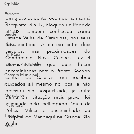
Opinião
Esporte
Um grave acidente, ocorrido na manhã 
Educação
de quarta, dia 17, bloqueou a Rodovia 
SP-332, também conhecida como 
Saúde
Estrada Velha de Campinas, nos seus 
Polícia
dois sentidos. A colisão entre dois 
veículos, nas proximidades do 
PodCast
Condomínio Nova Caieiras, fez 4 
vítimas, sendo que duas foram 
Informe Publicitário
encaminhadas para o Pronto Socorro 
Câmara Municipal
central de Caieiras, um recebeu 
cuidados ali mesmo no local e não 
Cultura
precisou ser hospitalizada, já outra 
Municípios
vítima em situação mais grave, foi 
resgatada pelo helicóptero águia da 
Prefeitura
Polícia Militar e encaminhado ao 
Turismo
Hospital do Mandaqui na Grande São 
Paulo.
Brasil