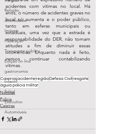
transito
acidentes com vítimas no local. Há 
Religião
anos, o número de acidentes graves no 
local só aumenta e o poder público, 
diversidade
tanto em esferas municipais ou 
Imóveis
estaduais, uma vez que a estrada é 
responsabilidade do DER, não tomam 
Habitação
atitudes a fim de diminuir essas 
Transporte público
ocorrências. Enquanto nada é feito, 
iremos continuar contabilizando 
Edição on line
vítimas.
gastronomia
Caieiras
acidente
região
Defesa Civil
resgate
Infantil
águia policia militar
Edital
Notícias
Polícia
Executivo
Caieiras
Automóveis