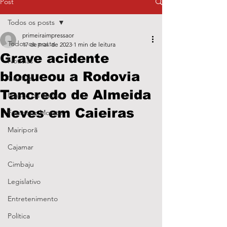
Post
Todos os posts
primeiraimpressaor
Todos os posts
17 de mai. de 2023
1 min de leitura
Grave acidente
Notícias
bloqueou a Rodovia
Caieiras
Tancredo de Almeida
Franco da Rocha
Neves em Caieiras
Francisco Morato
Mairiporã
Cajamar
Cimbaju
Legislativo
Entretenimento
Política