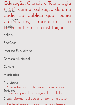
Educação, Ciência e Tecnologia 
Opinião
(IFSP), com a realização de uma 
Esporte
audiência pública que reuniu 
Educação
autoridades, moradores e 
Saúde
representantes da instituição.
Polícia
PodCast
Informe Publicitário
Câmara Municipal
Cultura
Municípios
Prefeitura
"Trabalhamos muito para que este sonho 
Turismo
saia do papel. Educação de qualidade 
Brasil
transforma realidades e, com o Instituto 
Federal aqui em Franco, vamos oferecer 