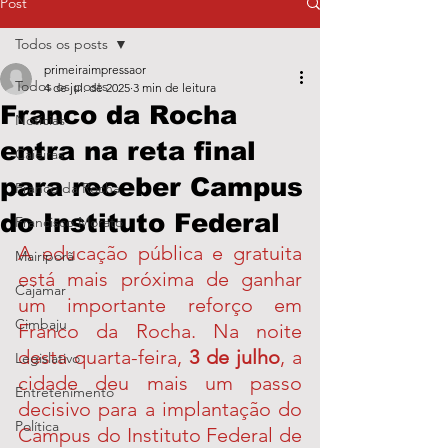
Post
Todos os posts
primeiraimpressaor
Todos os posts
4 de jul. de 2025
3 min de leitura
Franco da Rocha
Notícias
entra na reta final
Caieiras
para receber Campus
Franco da Rocha
do Instituto Federal
Francisco Morato
A educação pública e gratuita 
Mairiporã
está mais próxima de ganhar 
Cajamar
um importante reforço em 
Cimbaju
Franco da Rocha. Na noite 
desta quarta-feira, 
3 de julho
, a 
Legislativo
cidade deu mais um passo 
Entretenimento
decisivo para a implantação do 
Política
Campus do Instituto Federal de 