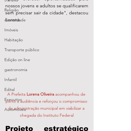
transito
nossos jovens e adultos se qualificarem 
Religião
sem precisar sair da cidade", destacou 
Lorena.
diversidade
Imóveis
Habitação
Transporte público
Edição on line
gastronomia
Infantil
Edital
A Prefeita 
Lorena Oliveira
 acompanhou de 
Executivo
perto a audiência e reforçou o compromisso 
da administração municipal em viabilizar a 
Automóveis
chegada do Instituto Federal
Projeto estratégico 