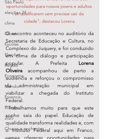
São Paulo
oportunidades para nossos jovens e adultos 
eleições 24
se qualificarem sem precisar sair da 
cidade", destacou Lorena.
clima
O encontro aconteceu no auditório da 
Obras
Secretaria de Educação e Cultura, no 
Escolas
Complexo do Juquery, e foi conduzido 
Eleições
em clima de diálogo e participação 
popular. A Prefeita 
Lorena 
Região
Oliveira
 acompanhou de perto a 
Economia
audiência e reforçou o compromisso 
da administração municipal em 
Mundo
viabilizar a chegada do Instituto 
Essencis
Federal.
Evento
"Trabalhamos muito para que este 
sonho saia do papel. Educação de 
2025
qualidade transforma realidades e, com 
Chuvas e enchentes
o Instituto Federal aqui em Franco, 
vamos oferecer oportunidades para 