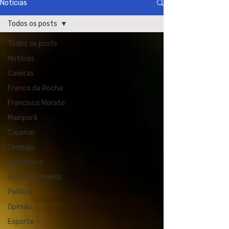
Notícias
Todos os posts
Todos os posts
Notícias
Caieiras
Franco da Rocha
Francisco Morato
Mairiporã
Cajamar
Cimbaju
Legislativo
Entretenimento
Política
Opinião
Esporte