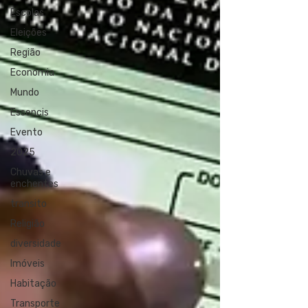
Escolas
Eleições
Região
Economia
Mundo
Essencis
Evento
2025
Chuvas e
enchentes
transito
Religião
diversidade
Imóveis
Habitação
Transporte