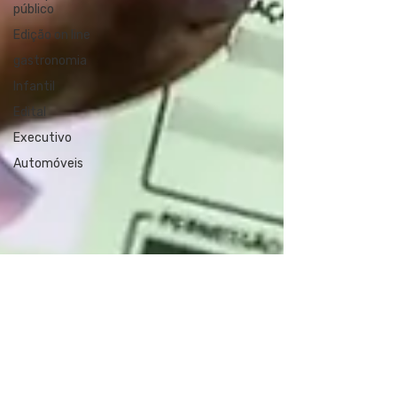
público
Edição on line
gastronomia
Infantil
Edital
Executivo
Automóveis