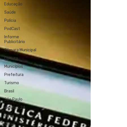
Educação
Saúde
Polícia
PodCast
Informe
Publicitário
Câmara Municipal
Cultura
Municípios
Prefeitura
Turismo
Brasil
São Paulo
eleições 24
clima
Obras