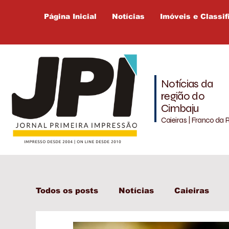
Página Inicial
Notícias
Imóveis e Classif
Notícias da
região do
Cimbaju
Caieiras | Franco da 
Todos os posts
Notícias
Caieiras