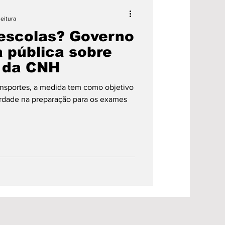
ão
Saúde
leitura
escolas? Governo
Prefeitura
a pública sobre
 da CNH
es
Região
ansportes, a medida tem como objetivo
berdade na preparação para os exames