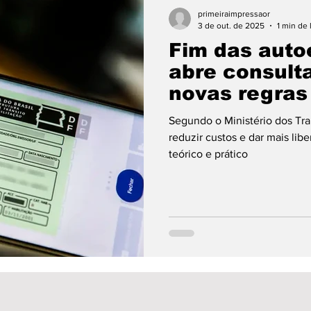
ento
Política
Opinião
Esporte
Educaç
primeiraimpressaor
3 de out. de 2025
1 min de 
Fim das auto
ário
Câmara Municipal
Cultura
Municípios
abre consult
novas regras
eições 24
clima
Obras
Escolas
Eleiçõ
Segundo o Ministério dos Tr
reduzir custos e dar mais li
teórico e prático