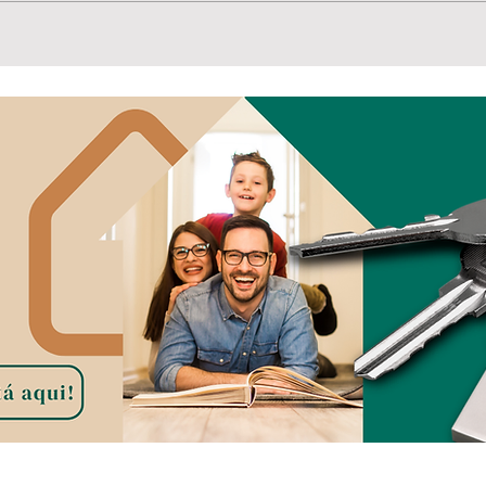
E se
Convenção reúne
lideranças e oficializa
candidaturas para as
eleições de 2026