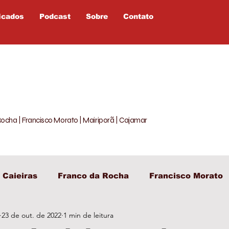
icados
Podcast
Sobre
Contato
Rocha | Francisco Morato | Mairiporã | Cajamar
Caieiras
Franco da Rocha
Francisco Morato
23 de out. de 2022
1 min de leitura
egislativo
Entretenimento
Política
Opiniã