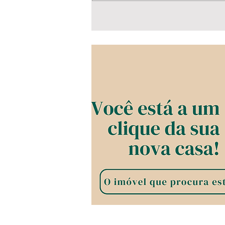
Caieiras: reajuste dos
servidores ainda pode
ser votado em 2026?
Vereadores defendem
novo projeto separado
dos cargos