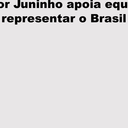
r Juninho apoia equ
 representar o Brasil
olícia
PodCast
Informe Publicitário
Câmar
Prefeitura
Turismo
Brasil
São Paulo
as
Eleições
Região