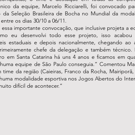
nico da equipe, Marcelo Ricciarelli, foi convocado par
 da Seleção Brasileira de Bocha no Mundial da modal
 entre os dias 30/10 a 06/11.
 essa importante convocação, que inclusive projeta a eq
omo eu desenvolvi todo esse projeto, isso acabou 
veis estaduais e depois nacionalmente, chegando ao 
rimeiramente chefe da delegação e também técnico. 
ro em Santa Catarina há uns 4 anos e ficamos em quart
huma equipe de São Paulo conseguia.” Comentou Marc
time da região (Caieiras, Franco da Rocha, Mairiporã, 
uma modalidade esportiva nos Jogos Abertos do Interi
ito difícil de acontecer.”