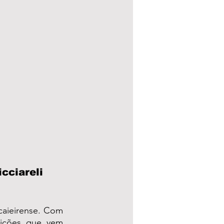
cciareli 
aieirense. Com 
ições que vem 