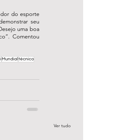
ador do esporte 
demonstrar seu 
“Desejo uma boa 
co”. Comentou 
i
Mundial
técnico
Ver tudo