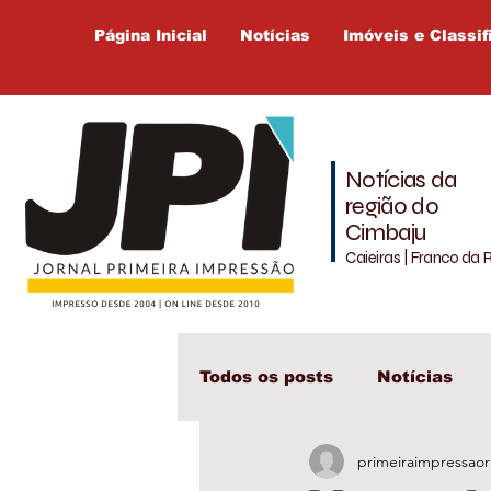
Página Inicial
Notícias
Imóveis e Classif
Notícias da
região do
Cimbaju
Caieiras | Franco da 
Todos os posts
Notícias
primeiraimpressaor
Cajamar
Cimbaju
L