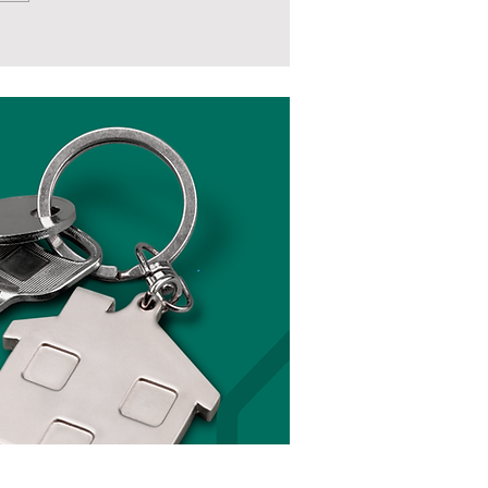
u pai... é Raiz?