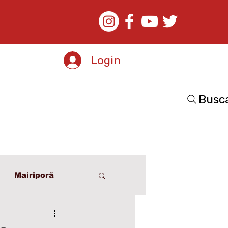
Login
Busc
Mairiporã
o
Esporte