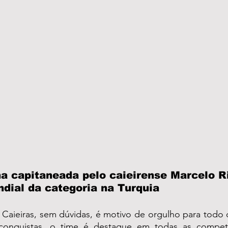
a capitaneada pelo caieirense Marcelo Ri
ndial da categoria na Turquia
Caieiras, sem dúvidas, é motivo de orgulho para todo c
 conquistas, o time é destaque em todas as compet