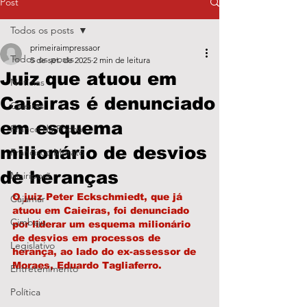
Post
Todos os posts
primeiraimpressaor
Todos os posts
5 de set. de 2025
2 min de leitura
Juiz que atuou em
Notícias
Caieiras é denunciado
Caieiras
em esquema
Franco da Rocha
milionário de desvios
Francisco Morato
de heranças
Mairiporã
O juiz Peter Eckschmiedt, que já 
Cajamar
atuou em Caieiras, foi denunciado 
Cimbaju
por liderar um esquema milionário 
de desvios em processos de 
Legislativo
herança, ao lado do ex-assessor de 
Moraes, Eduardo Tagliaferro.
Entretenimento
Política