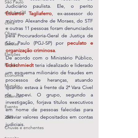
São Paulo
Judiciário paulista. Ele, o perito 
eleições 24
Eduardo Tagliaferro
, ex-assessor do 
ministro Alexandre de Moraes, do STF 
clima
e outras 11 pessoas foram denunciados 
Obras
pela Procuradoria-Geral de Justiça de 
São Paulo (PGJ-SP) por 
peculato e 
Escolas
organização criminosa
.
Eleições
De acordo com o Ministério Público, 
Região
Eckschmiedt 
teria idealizado e liderado 
um esquema milionário de fraudes em 
Economia
processos de heranças, atuando 
Mundo
quando estava à frente da 2ª Vara Cível 
de Itapevi. O grupo, segundo a 
Essencis
investigação, forjava títulos executivos 
Evento
em nome de pessoas falecidas para 
desviar valores depositados em contas 
2025
judiciais.
Chuvas e enchentes