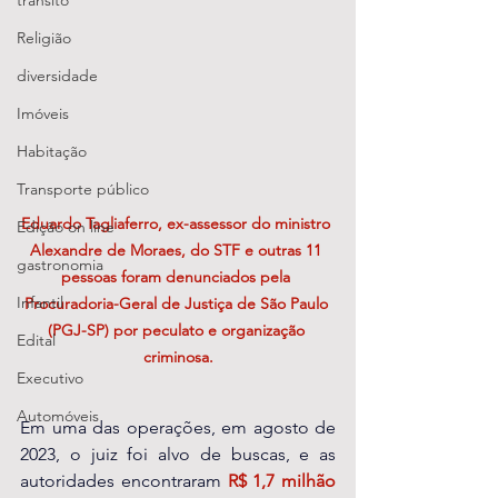
transito
Religião
diversidade
Imóveis
Habitação
Transporte público
Eduardo Tagliaferro, ex-assessor do ministro 
Edição on line
Alexandre de Moraes, do STF e outras 11 
gastronomia
pessoas foram denunciados pela 
Infantil
Procuradoria-Geral de Justiça de São Paulo 
(PGJ-SP) por peculato e organização 
Edital
criminosa.
Executivo
Automóveis
Em uma das operações, em agosto de 
2023, o juiz foi alvo de buscas, e as 
autoridades encontraram 
R$ 1,7 milhão 