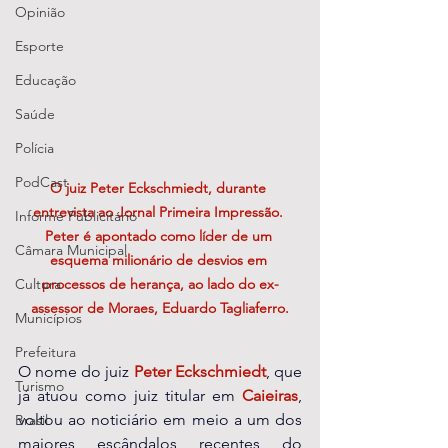
Opinião
Esporte
Educação
Saúde
Polícia
PodCast
O juiz Peter Eckschmiedt, durante 
entrevista ao Jornal Primeira Impressão. 
Informe Publicitário
Peter é apontado como 
líder de um 
Câmara Municipal
esquema milionário de desvios em 
Cultura
processos de herança, ao lado do ex-
assessor de Moraes, Eduardo Tagliaferro.
Municípios
Prefeitura
O nome do juiz 
Peter Eckschmiedt
, que 
Turismo
já atuou como juiz titular em 
Caieiras
, 
voltou ao noticiário em meio a um dos 
Brasil
maiores escândalos recentes do 