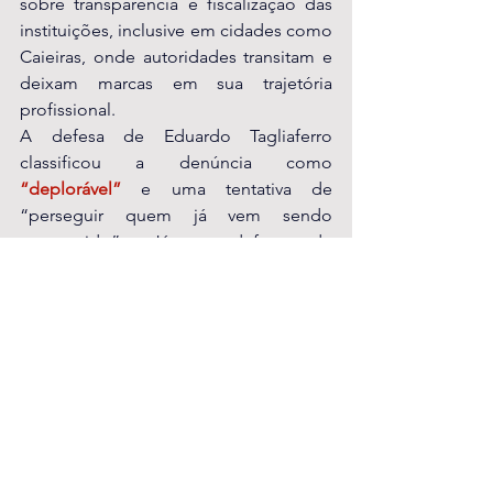
sobre transparência e fiscalização das 
instituições, inclusive em cidades como 
Caieiras, onde autoridades transitam e 
deixam marcas em sua trajetória 
profissional.
A defesa de Eduardo Tagliaferro 
classificou a denúncia como 
“deplorável”
 e uma tentativa de 
“perseguir quem já vem sendo 
perseguido”. Já a defesa de 
Eckschmiedt não se manifestou.
Caieiras
que já atuou em Caieiras
foi denunciado por liderar um esquema milionário de desvios em processos de herança
O juiz Peter Eckschmiedt
Eduardo Tagliaferro.
ao lado do ex-assessor de Moraes
Juiz que atuou em Caieiras é denunciado em esquema milionário de desvios de heranças
Peter Eckschmiedt
esquema
Eduardo Tagliaferro
Notícias