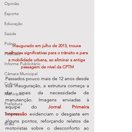
Opinião
Esporte
Educação
Saúde
Polícia
Inaugurado em julho de 2013, trouxe 
melhorias significativas para o trânsito e para 
PodCast
a mobilidade urbana, ao eliminar a antiga 
Informe Publicitário
passagem de nível da CPTM
Câmara Municipal
Passados pouco mais de 12 anos desde 
Cultura
sua inauguração, a estrutura começa a 
dar sinais da necessidade de 
Municípios
manutenção. Imagens enviadas à 
Prefeitura
equipe do 
Jornal Primeira 
Impressão
 evidenciam o desgaste em 
Turismo
alguns pontos, reforçando relatos de 
Brasil
motoristas sobre o desconforto ao 