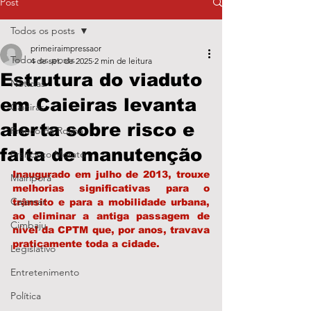
Post
Todos os posts
primeiraimpressaor
Todos os posts
4 de set. de 2025
2 min de leitura
Estrutura do viaduto
Notícias
em Caieiras levanta
Caieiras
alerta sobre risco e
Franco da Rocha
falta de manutenção
Francisco Morato
Inaugurado em julho de 2013, trouxe 
Mairiporã
melhorias significativas para o 
Cajamar
trânsito e para a mobilidade urbana, 
ao eliminar a antiga passagem de 
Cimbaju
nível da CPTM que, por anos, travava 
praticamente toda a cidade.
Legislativo
Entretenimento
Política