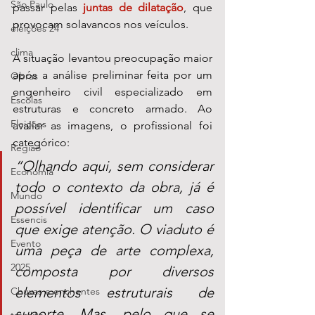
São Paulo
passar pelas
juntas de dilatação
, que 
provocam solavancos nos veículos.
eleições 24
clima
A situação levantou preocupação maior 
após a análise preliminar feita por um 
Obras
engenheiro civil especializado em 
Escolas
estruturas e concreto armado. Ao 
Eleições
avaliar as imagens, o profissional foi 
categórico: 
Região
“Olhando aqui, sem considerar 
Economia
todo o contexto da obra, já é 
Mundo
possível identificar um caso 
Essencis
que exige atenção. O viaduto é 
Evento
uma peça de arte complexa, 
2025
composta por diversos 
elementos estruturais de 
Chuvas e enchentes
suporte. Mas, pelo que se 