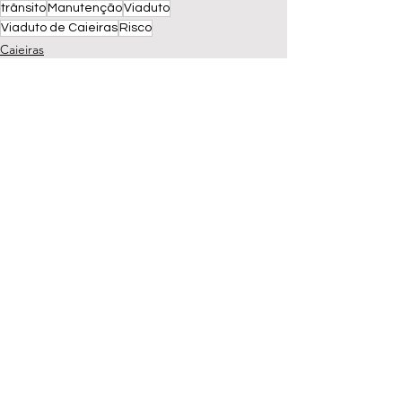
trânsito
Manutenção
Viaduto
Viaduto de Caieiras
Risco
Caieiras
Notícias
2025
Ver tudo
Posts recentes