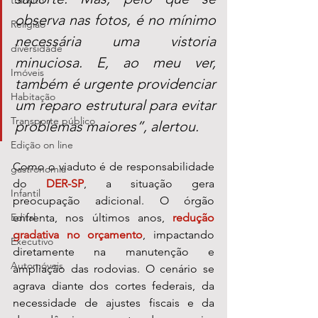
transito
observa nas fotos, é no mínimo 
Religião
necessária uma vistoria 
diversidade
minuciosa. E, ao meu ver, 
Imóveis
também é urgente providenciar 
Habitação
um reparo estrutural para evitar 
Transporte público
problemas maiores”, alertou.
Edição on line
Como o viaduto é de responsabilidade 
gastronomia
do 
DER-SP
, a situação gera 
Infantil
preocupação adicional. O órgão 
enfrenta, nos últimos anos, 
redução 
Edital
gradativa no orçamento
, impactando 
Executivo
diretamente na manutenção e 
Automóveis
ampliação das rodovias. O cenário se 
agrava diante dos cortes federais, da 
necessidade de ajustes fiscais e da 