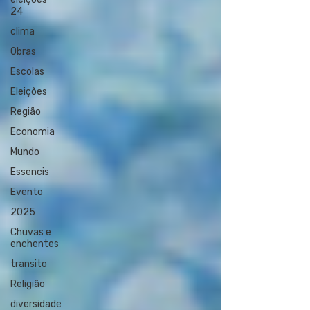
24
clima
Obras
Escolas
Eleições
Região
Economia
Mundo
Essencis
Evento
2025
Chuvas e
enchentes
transito
Religião
diversidade