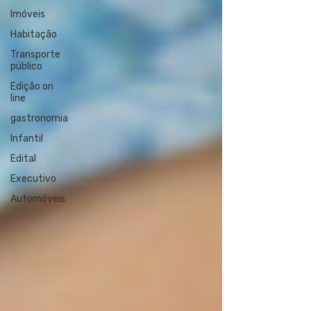
Imóveis
Habitação
Transporte
público
Edição on
line
gastronomia
Infantil
Edital
Executivo
Automóveis