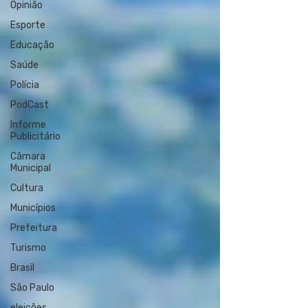
Opinião
Esporte
Educação
Saúde
Polícia
PodCast
Informe
Publicitário
Câmara
Municipal
Cultura
Municípios
Prefeitura
Turismo
Brasil
São Paulo
eleições