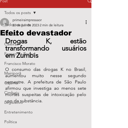
Post
Todos os posts
primeiraimpressaor
Todos os posts
23 de jul. de 2023
2 min de leitura
Efeito devastador
Notícias
Drogas K, estão 
Caieiras
transformando usuários 
Franco da Rocha
em Zumbis
Francisco Morato
O consumo das drogas K no Brasil, 
Mairiporã
aumentou muito nesse segundo 
semestre. A prefeitura de São Paulo 
Cajamar
afirmou que investiga ao menos sete 
Cimbaju
mortes suspeitas de intoxicação pelo 
uso da substância.
Legislativo
Entretenimento
Política