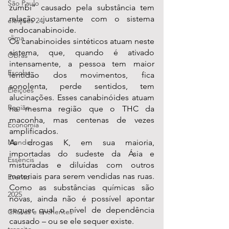
São Paulo
zumbi” causado pela substância tem 
relação justamente com o sistema 
eleições 24
endocanabinoide.
clima
Os canabinoides sintéticos atuam neste 
sistema, que, quando é ativado 
Obras
intensamente, a pessoa tem maior 
Escolas
lentidão dos movimentos, fica 
sonolenta, perde sentidos, tem 
Eleições
alucinações. Esses canabinóides atuam 
Região
na mesma região que o THC da 
maconha, mas centenas de vezes 
Economia
amplificados.
As drogas K, em sua maioria, 
Mundo
importadas do sudeste da Ásia e 
Essencis
misturadas e diluídas com outros 
materiais para serem vendidas nas ruas. 
Evento
Como as substâncias químicas são 
2025
novas, ainda não é possível apontar 
sequer qual o nível de dependência 
Chuvas e enchentes
causado – ou se ele sequer existe.