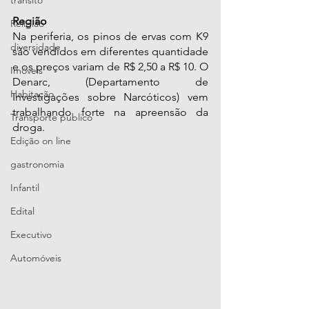
transito
Região
Religião
Na periferia, os pinos de ervas com K9 
diversidade
são vendidos em diferentes quantidade 
e os preços variam de R$ 2,50 a R$ 10. O 
Imóveis
Denarc, (Departamento de 
Habitação
Investigações sobre Narcóticos) vem 
trabalhando forte na apreensão da 
Transporte público
droga.
Edição on line
gastronomia
Infantil
Edital
Executivo
Automóveis