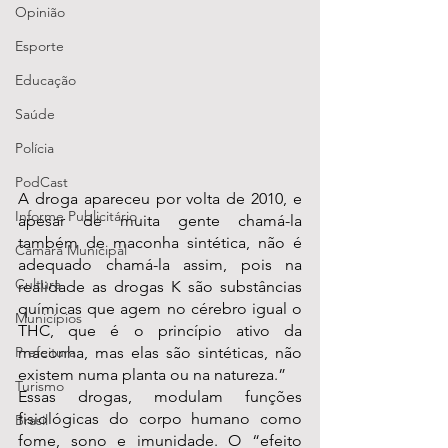
Opinião
Esporte
Educação
Saúde
Polícia
PodCast
A droga apareceu por volta de 2010, e 
Informe Publicitário
apesar de muita gente chamá-la 
também de maconha sintética, não é 
Câmara Municipal
adequado chamá-la assim, pois na 
Cultura
realidade as drogas K são substâncias 
químicas que agem no cérebro igual o 
Municípios
THC, que é o princípio ativo da 
maconha, mas elas são sintéticas, não 
Prefeitura
existem numa planta ou na natureza.”
Turismo
Essas drogas, modulam funções 
fisiológicas do corpo humano como 
Brasil
fome, sono e imunidade. O “efeito 