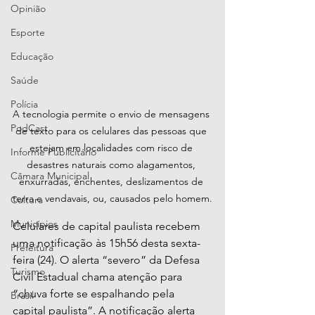
Opinião
Esporte
Educação
Saúde
Polícia
A tecnologia permite o envio de mensagens 
PodCast
de texto para os celulares das pessoas que 
estejam em localidades com risco de 
Informe Publicitário
desastres naturais como alagamentos, 
Câmara Municipal
enxurradas, enchentes, deslizamentos de 
terra e vendavais, ou, causados pelo homem.
Cultura
Municípios
Celulares de capital paulista recebem 
uma notificação às 15h56 desta sexta-
Prefeitura
feira (24). O alerta “severo” da Defesa 
Turismo
Civil Estadual chama atenção para 
“chuva forte se espalhando pela 
Brasil
capital paulista”. A notificação alerta 