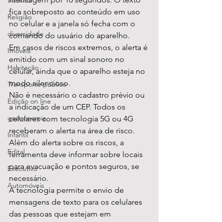
transito
fica sobreposto ao conteúdo em uso 
Religião
no celular e a janela só fecha com o 
diversidade
comando do usuário do aparelho. 
Em casos de riscos extremos, o alerta é 
Imóveis
emitido com um sinal sonoro no 
Habitação
celular, ainda que o aparelho esteja no 
modo silencioso. 
Transporte público
Não é necessário o cadastro prévio ou 
Edição on line
a indicação de um CEP. Todos os 
gastronomia
celulares com tecnologia 5G ou 4G 
receberam o alerta na área de risco. 
Infantil
Além do alerta sobre os riscos, a 
Edital
ferramenta deve informar sobre locais 
para evacuação e pontos seguros, se 
Executivo
necessário.  
Automóveis
A tecnologia permite o envio de 
mensagens de texto para os celulares 
das pessoas que estejam em 