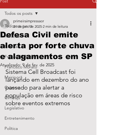
Post
Todos os posts
primeiraimpressaor
Todos os posts
24 de jan. de 2025
2 min de leitura
Defesa Civil emite
Notícias
alerta por forte chuva
Caieiras
e alagamentos em SP
Franco da Rocha
Atualizado:
9 de fev. de 2025
Francisco Morato
Sistema Cell Broadcast foi 
Mairiporã
lançando em dezembro do ano 
passado para alertar a 
Cajamar
população em áreas de risco 
Cimbaju
sobre eventos extremos
Legislativo
Entretenimento
Política