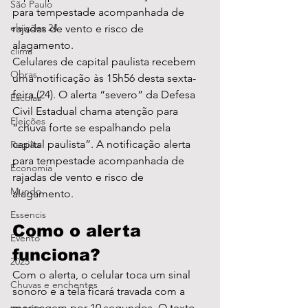
São Paulo
para tempestade acompanhada de 
eleições 24
rajadas de vento e risco de 
alagamento. 
clima
Celulares de capital paulista recebem 
Obras
uma notificação às 15h56 desta sexta-
feira (24). O alerta “severo” da Defesa 
Escolas
Civil Estadual chama atenção para 
Eleições
“chuva forte se espalhando pela 
capital paulista”. A notificação alerta 
Região
para tempestade acompanhada de 
Economia
rajadas de vento e risco de 
Mundo
alagamento. 
Essencis
Como o alerta 
Evento
funciona?
2025
Com o alerta, o celular toca um sinal 
Chuvas e enchentes
sonoro e a tela ficará travada com a 
mensagem por 10 segundos. O texto 