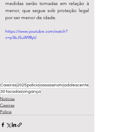
medidas serão tomadas em relação à 
menor, que segue sob proteção legal 
por ser menor de idade.
https://www.youtube.com/watch?
v=p5bJSuW98yU
Caieiras
2025
policia
assassinato
adolescente
30 facadas
vingança
Notícias
Caieiras
Polícia