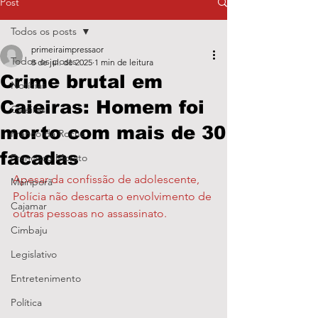
Post
Todos os posts
primeiraimpressaor
Todos os posts
8 de jul. de 2025
1 min de leitura
Crime brutal em
Notícias
Caieiras: Homem foi
Caieiras
morto com mais de 30
Franco da Rocha
facadas
Francisco Morato
Apesar da confissão de adolescente, 
Mairiporã
Polícia não descarta o envolvimento de 
Cajamar
outras pessoas no assassinato.
Cimbaju
Legislativo
Entretenimento
Política