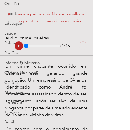
Opinião
Esporte
A vítima era pai de dois filhos e trabalhava 
como gerente de uma oficina mecânica.
Educação
Saúde
audio_crime_caieiras
Polícia
1:45
PodCast
Informe Publicitário
Um crime chocante ocorrido em 
Câmara Municipal
Caieiras está gerando grande 
comoção. Um empresário de 34 anos, 
Cultura
identificado como André, foi 
Municípios
brutalmente assassinado dentro de seu 
apartamento, após ser alvo de uma 
Prefeitura
vingança por parte de uma adolescente 
Turismo
de 15 anos, vizinha da vítima. 
Brasil
De acordo com o depoimento da 