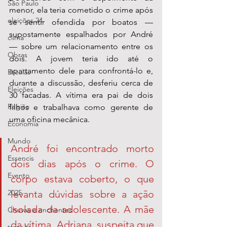
São Paulo
menor, ela teria cometido o crime após 
eleições 24
se sentir ofendida por boatos — 
supostamente espalhados por André 
clima
— sobre um relacionamento entre os 
Obras
dois. A jovem teria ido até o 
apartamento dele para confrontá-lo e, 
Escolas
durante a discussão, desferiu cerca de 
Eleições
30 facadas. A vítima era pai de dois 
Região
filhos e trabalhava como gerente de 
uma oficina mecânica.
Economia
Mundo
André foi encontrado morto 
Essencis
dois dias após o crime. O 
Evento
corpo estava coberto, o que 
levanta dúvidas sobre a ação 
2025
isolada da adolescente. A mãe 
Chuvas e enchentes
da vítima, Adriana, suspeita que 