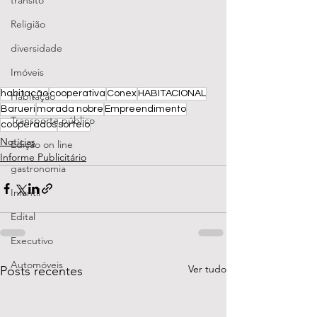
transito
Religião
diversidade
Imóveis
habitação
cooperativa
Conex
HABITACIONAL
Habitação
Barueri
morada nobre
Empreendimento
Transporte público
cooperados
sorteio
Notícias
Edição on line
Informe Publicitário
gastronomia
Infantil
Edital
Executivo
Automóveis
Ver tudo
Posts recentes