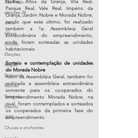
Nobre, Altos da Granja, Vila Real, 
São Paulo
Parque Real, Vale Real, Império da 
eleições 24
Granja, Jardim Nobre e Morada Nobre, 
sendo que este último, foi realizado 
clima
também a 1a. Assembleia Geral 
Obras
Extraordinária do empreendimento, 
onde foram sorteadas as unidades 
Escolas
habitacionais.
Eleições
Sorteio e contemplação de unidades 
Região
do Morada Nobre
Economia
Além da Assembléia Geral, também foi 
realizada a assembleia extraordinária 
Mundo
somente para os cooperados do 
Essencis
empreendimento Morada Nobre, na 
qual, foram contemplados e sorteados 
Evento
os cooperados da primeira fase do 
empreendimento.
2025
Chuvas e enchentes