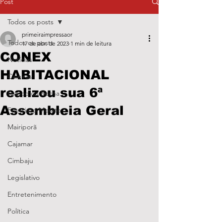
Post
Todos os posts
primeiraimpressaor
Todos os posts
17 de abr. de 2023
1 min de leitura
CONEX
Notícias
HABITACIONAL
Caieiras
realizou sua 6ª
Franco da Rocha
Assembleia Geral
Francisco Morato
Mairiporã
Cajamar
Cimbaju
Legislativo
Entretenimento
Política