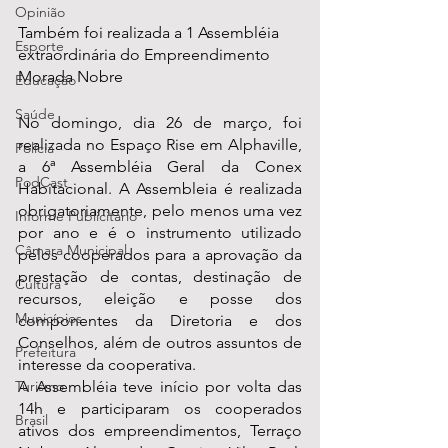
Opinião
Também foi realizada a 1 Assembléia 
Esporte
extraordinária do Empreendimento 
Morada Nobre
Educação
Saúde
No domingo, dia 26 de março, foi 
realizada no Espaço Rise em Alphaville, 
Polícia
a 6ª Assembléia Geral da Conex 
PodCast
Habitacional. A Assembleia é realizada 
obrigatoriamente, pelo menos uma vez 
Informe Publicitário
por ano e é o instrumento utilizado 
Câmara Municipal
pelos cooperados para a aprovação da 
prestação de contas, destinação de 
Cultura
recursos, eleição e posse dos 
Municípios
componentes da Diretoria e dos 
Conselhos, além de outros assuntos de 
Prefeitura
interesse da cooperativa.
A Assembléia teve início por volta das 
Turismo
14h e participaram os cooperados 
Brasil
ativos dos empreendimentos, Terraço 