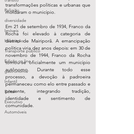
transito
transformações políticas e urbanas que 
Religião
moldaram o município.
diversidade
Em 21 de setembro de 1934, Franco da 
Imóveis
Rocha foi elevado à categoria de 
Habitação
distrito de Mairiporã. A emancipação 
política viria dez anos depois: em 30 de 
Transporte público
novembro de 1944, Franco da Rocha 
Edição on line
tornou-se oficialmente um município 
autônomo. Durante todo esse 
gastronomia
processo, a devoção à padroeira 
Infantil
permaneceu como elo entre passado e 
presente, integrando tradição, 
Edital
identidade e sentimento de 
Executivo
comunidade.
Automóveis