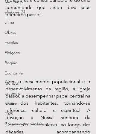
moradores e consolidando a fé de uma 
São Paulo
comunidade que ainda dava seus 
eleições 24
primeiros passos.
clima
Obras
Escolas
Eleições
Região
Economia
Com o crescimento populacional e o 
Mundo
desenvolvimento da região, a igreja 
Essencis
passou a desempenhar papel central na 
vida dos habitantes, tornando-se 
Evento
referência cultural e espiritual. A 
2025
devoção a Nossa Senhora da 
Chuvas e enchentes
Conceição se fortaleceu ao longo das 
décadas, acompanhando 