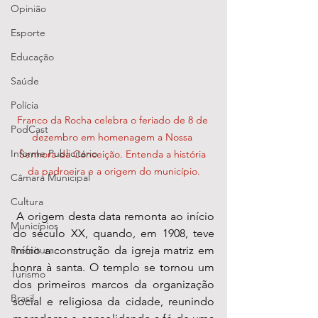
Opinião
Esporte
Educação
Saúde
Polícia
Franco da Rocha celebra o feriado de 8 de 
PodCast
dezembro em homenagem a Nossa 
Informe Publicitário
Senhora da Conceição. Entenda a história 
da padroeira e a origem do município.
Câmara Municipal
Cultura
 A origem desta data remonta ao início 
Municípios
do século XX, quando, em 1908, teve 
início a construção da igreja matriz em 
Prefeitura
honra à santa. O templo se tornou um 
Turismo
dos primeiros marcos da organização 
Brasil
social e religiosa da cidade, reunindo 