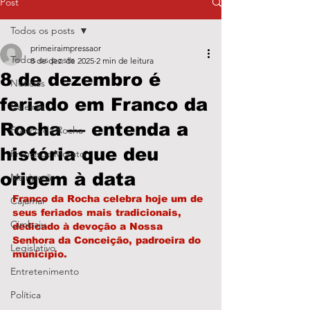
Post
Todos os posts
primeiraimpressaor
Todos os posts
8 de dez. de 2025
2 min de leitura
8 de dezembro é
Notícias
feriado em Franco da
Caieiras
Rocha — entenda a
Franco da Rocha
história que deu
Francisco Morato
origem à data
Mairiporã
Franco da Rocha celebra hoje um de 
Cajamar
seus feriados mais tradicionais, 
Cimbaju
dedicado à devoção a Nossa 
Senhora da Conceição, padroeira do 
Legislativo
município.
Entretenimento
Política