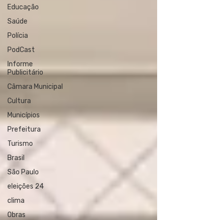
Educação
Saúde
Polícia
PodCast
Informe
Publicitário
Câmara Municipal
Cultura
Municípios
Prefeitura
Turismo
Brasil
São Paulo
eleições 24
clima
Obras