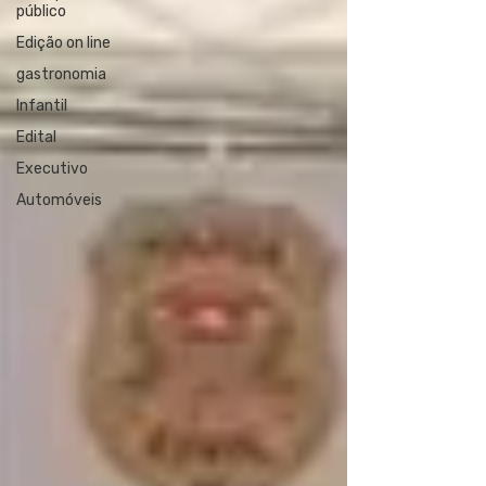
público
Edição on line
gastronomia
Infantil
Edital
Executivo
Automóveis