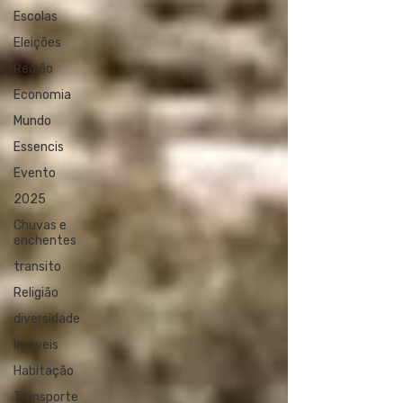
Escolas
Eleições
Região
Economia
Mundo
Essencis
Evento
2025
Chuvas e
enchentes
transito
Religião
diversidade
Imóveis
Habitação
Transporte