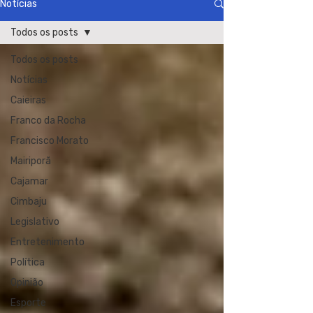
Notícias
Todos os posts
Todos os posts
Notícias
Caieiras
Franco da Rocha
Francisco Morato
Mairiporã
Cajamar
Cimbaju
Legislativo
Entretenimento
Política
Opinião
Esporte