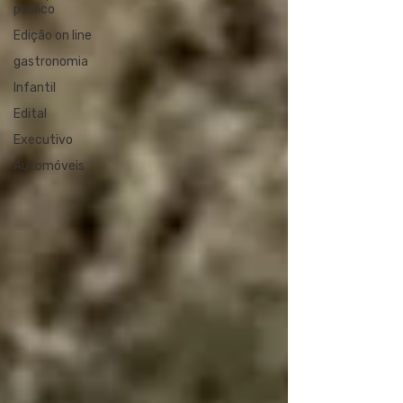
público
Edição on line
gastronomia
Infantil
Edital
Executivo
Automóveis