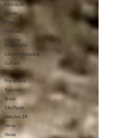
Educação
Saúde
Polícia
PodCast
Informe
Publicitário
Câmara Municipal
Cultura
Municípios
Prefeitura
Turismo
Brasil
São Paulo
eleições 24
clima
Obras