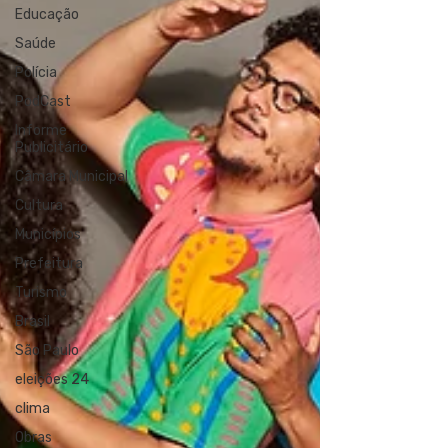
Educação
Saúde
Polícia
PodCast
Informe
Publicitário
Câmara Municipal
Cultura
Municípios
Prefeitura
Turismo
Brasil
São Paulo
eleições 24
clima
Obras