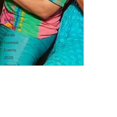
Escolas
Eleições
Região
Economia
Mundo
Essencis
Evento
2025
Chuvas e
enchentes
transito
Religião
diversidade
Imóveis
Habitação
Transporte