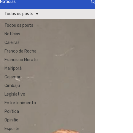
Notícias
Todos os posts
Todos os posts
Notícias
Caieiras
Franco da Rocha
Francisco Morato
Mairiporã
Cajamar
Cimbaju
Legislativo
Entretenimento
Política
Opinião
Esporte