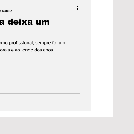
ão
Saúde
 leitura
a deixa um
Prefeitura
omo profissional, sempre foi um
es
Região
orais e ao longo dos anos