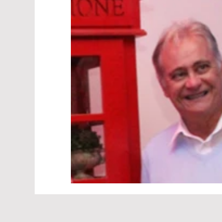
Cimbaju
Legislativo
Entretenim
Polícia
PodCast
Informe Publicit
Turismo
Brasil
São Paulo
el