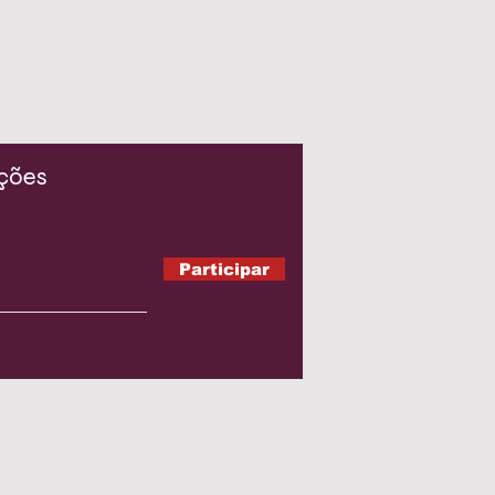
ações
Participar