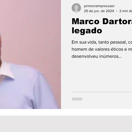
ento
Política
Opinião
Esporte
Educaç
primeiraimpressaor
25 de jun. de 2024
2 min de
Marco Dartor
ário
Câmara Municipal
Cultura
Municípios
legado
Em sua vida, tanto pessoal, c
eições 24
clima
Obras
Escolas
Eleiçõ
homem de valores éticos e m
desenvolveu inúmeros...