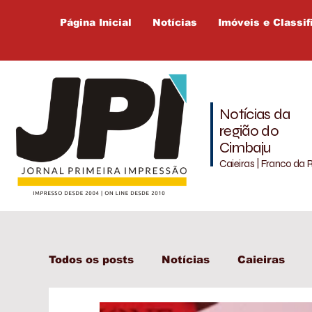
Página Inicial
Notícias
Imóveis e Classif
Notícias da
região do
Cimbaju
Caieiras | Franco da 
Todos os posts
Notícias
Caieiras