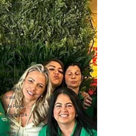
Educação
Saúde
Polícia
PodCast
Informe
Publicitário
Câmara Municipal
Cultura
Municípios
Prefeitura
Turismo
Brasil
São Paulo
eleições 24
clima
Obras