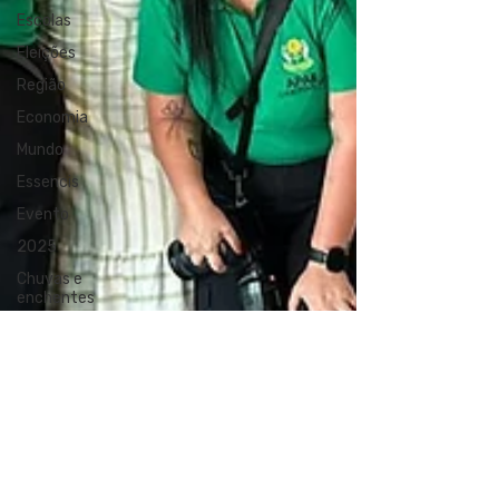
Escolas
Eleições
Região
Economia
Mundo
Essencis
Evento
2025
Chuvas e
enchentes
transito
Religião
diversidade
Imóveis
Habitação
Transporte