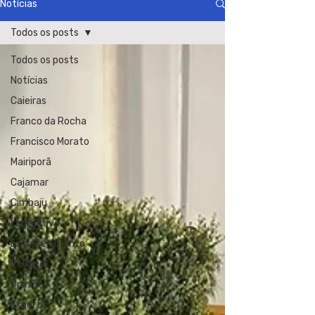
Notícias
Todos os posts
Todos os posts
Notícias
Caieiras
Franco da Rocha
Francisco Morato
Mairiporã
Cajamar
Cimbaju
Legislativo
Entretenimento
Política
Opinião
Esporte