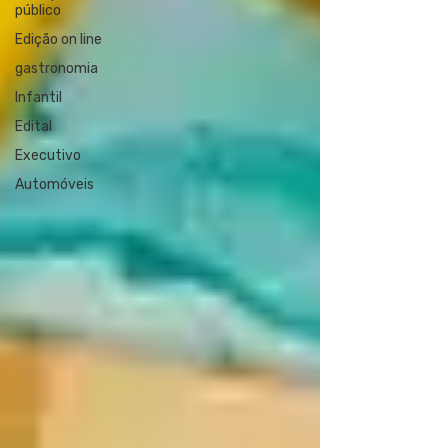
público
Edição on line
gastronomia
Infantil
Edital
Executivo
Automóveis