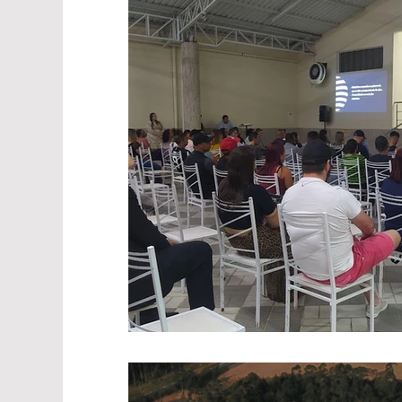
Cimbaju
Legislativo
Entretenim
Polícia
PodCast
Informe Publicit
Turismo
Brasil
São Paulo
el