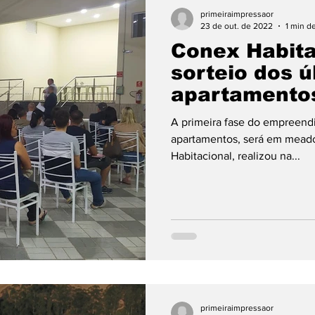
ento
Política
Opinião
Esporte
Educaç
primeiraimpressaor
23 de out. de 2022
1 min de
Conex Habita
ário
Câmara Municipal
Cultura
Municípios
sorteio dos ú
apartamentos
do Residenci
eições 24
clima
Obras
Escolas
Eleiçõ
A primeira fase do empreendi
apartamentos, será em mead
Habitacional, realizou na...
primeiraimpressaor