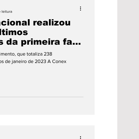
ão
Saúde
 leitura
cional realizou
Prefeitura
ltimos
 da primeira fase
al Terraço
es
Região
mento, que totaliza 238
os de janeiro de 2023 A Conex