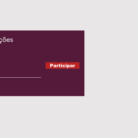
ações
Participar