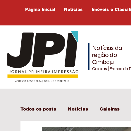
Página Inicial
Notícias
Imóveis e Classif
Notícias da
região do
Cimbaju
Caieiras | Franco da 
Todos os posts
Notícias
Caieiras