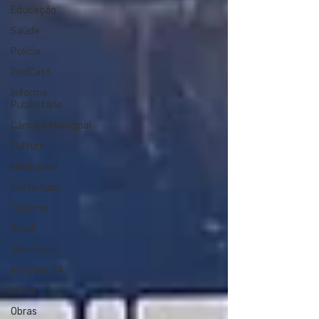
Educação
Saúde
Polícia
PodCast
Informe
Publicitário
Câmara Municipal
Cultura
Municípios
Prefeitura
Turismo
Brasil
São Paulo
eleições 24
clima
Obras