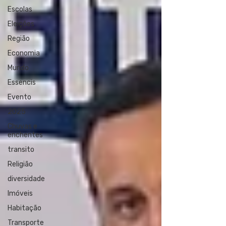
Escolas
Eleições
Região
Economia
Mundo
Essencis
Evento
2025
Chuvas e
enchentes
transito
Religião
diversidade
Imóveis
Habitação
Transporte