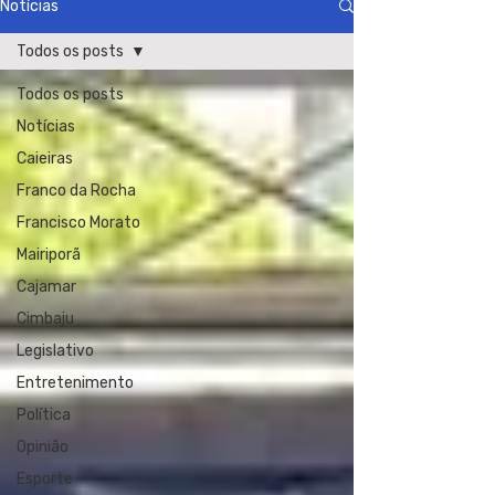
Notícias
Todos os posts
Todos os posts
Notícias
Caieiras
Franco da Rocha
Francisco Morato
Mairiporã
Cajamar
Cimbaju
Legislativo
Entretenimento
Política
Opinião
Esporte