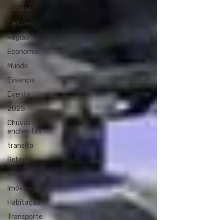
Escolas
Eleições
Região
Economia
Mundo
Essencis
Evento
2025
Chuvas e
enchentes
transito
Religião
diversidade
Imóveis
Habitação
Transporte