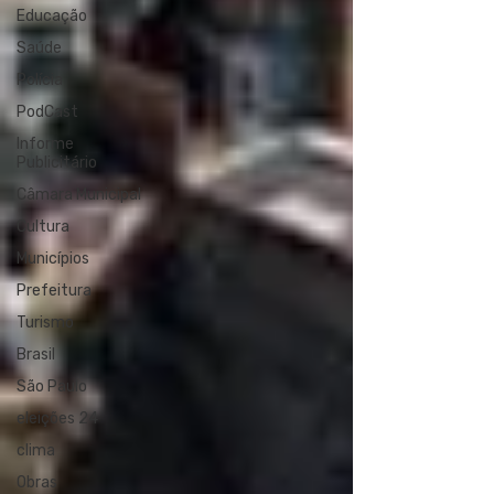
Educação
Saúde
Polícia
PodCast
Informe
Publicitário
Câmara Municipal
Cultura
Municípios
Prefeitura
Turismo
Brasil
São Paulo
eleições 24
clima
Obras