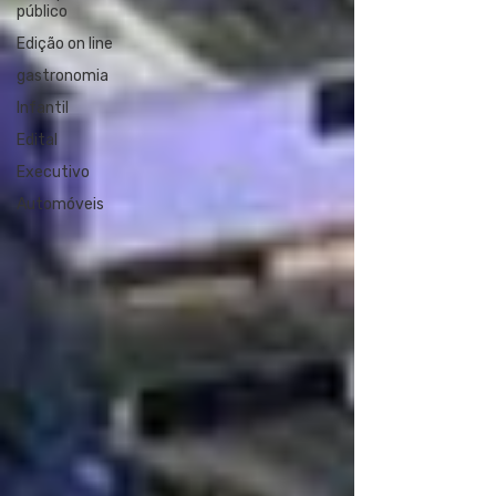
público
Edição on line
gastronomia
Infantil
Edital
Executivo
Automóveis