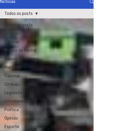
Notícias
Todos os posts
Todos os posts
Notícias
Caieiras
Franco da Rocha
Francisco Morato
Mairiporã
Cajamar
Cimbaju
Legislativo
Entretenimento
Política
Opinião
Esporte