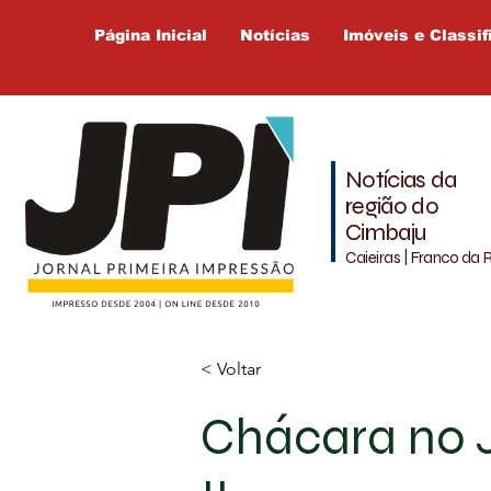
Página Inicial
Notícias
Imóveis e Classif
Notícias da
região do
Cimbaju
Caieiras | Franco da 
< Voltar
Chácara no 