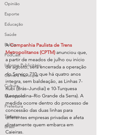
Opinião
Esporte
Educação
Saúde
Polícia
A 
Companhia Paulista de Trens 
Metropolitanos (CPTM)
 anunciou que, 
PodCast
a partir de meados de julho ou início 
Informe Publicitário
de agosto, será encerrada a operação 
do Serviço 710, que há quatro anos 
Câmara Municipal
integra, sem baldeação, as Linhas 7-
Cultura
Rubi (Brás–Jundiaí) e 10-Turquesa 
(Leopoldina–Rio Grande da Serra). A 
Municípios
medida ocorre dentro do processo de 
Prefeitura
concessão das duas linhas para 
Turismo
diferentes empresas privadas e afeta 
diretamente quem embarca em 
Brasil
Caieiras.