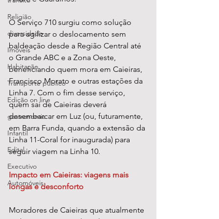
transito
Religião
O Serviço 710 surgiu como solução 
diversidade
para agilizar o deslocamento sem 
baldeação desde a Região Central até 
Imóveis
o Grande ABC e a Zona Oeste, 
Habitação
beneficiando quem mora em Caieiras, 
Francisco Morato e outras estações da 
Transporte público
Linha 7. Com o fim desse serviço, 
Edição on line
quem sai de Caieiras deverá 
desembarcar em Luz (ou, futuramente, 
gastronomia
em Barra Funda, quando a extensão da 
Infantil
Linha 11-Coral for inaugurada) para 
Edital
seguir viagem na Linha 10.
Executivo
Impacto em Caieiras: viagens mais 
Automóveis
longas e desconforto
Moradores de Caieiras que atualmente 