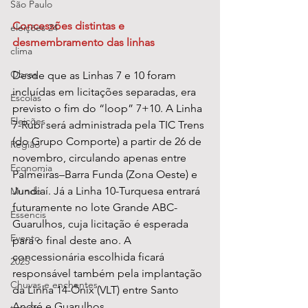
São Paulo
Concessões distintas e 
eleições 24
desmembramento das linhas
clima
Obras
Desde que as Linhas 7 e 10 foram 
incluídas em licitações separadas, era 
Escolas
previsto o fim do “loop” 7+10. A Linha 
Eleições
7-Rubi será administrada pela TIC Trens 
(do Grupo Comporte) a partir de 26 de 
Região
novembro, circulando apenas entre 
Economia
Palmeiras–Barra Funda (Zona Oeste) e 
Jundiaí. Já a Linha 10-Turquesa entrará 
Mundo
futuramente no lote Grande ABC-
Essencis
Guarulhos, cuja licitação é esperada 
Evento
para o final deste ano. A 
concessionária escolhida ficará 
2025
responsável também pela implantação 
Chuvas e enchentes
da Linha 14-Ônix (VLT) entre Santo 
André e Guarulhos.