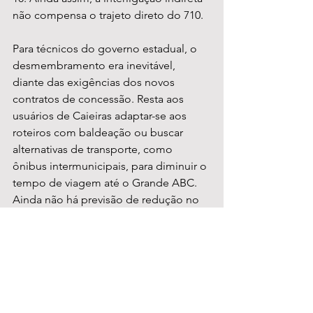
não compensa o trajeto direto do 710.
Para técnicos do governo estadual, o 
desmembramento era inevitável, 
diante das exigências dos novos 
contratos de concessão. Resta aos 
usuários de Caieiras adaptar-se aos 
roteiros com baldeação ou buscar 
alternativas de transporte, como 
ônibus intermunicipais, para diminuir o 
tempo de viagem até o Grande ABC. 
Ainda não há previsão de redução no 
valor da tarifa única, que permanece 
em R$ 5,00 nas linhas metropolitanas.
Caieiras
Linha 7
Cptm
Caieiras
Notícias
2025