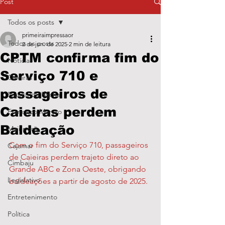
Post
Todos os posts
primeiraimpressaor
Todos os posts
2 de jun. de 2025
2 min de leitura
CPTM confirma fim do
Notícias
Serviço 710 e
Caieiras
passageiros de
Franco da Rocha
Caieiras perdem
Francisco Morato
Baldeação
Mairiporã
Com o fim do Serviço 710, passageiros 
Cajamar
de Caieiras perdem trajeto direto ao 
Cimbaju
Grande ABC e Zona Oeste, obrigando 
Legislativo
baldeações a partir de agosto de 2025.
Entretenimento
Política