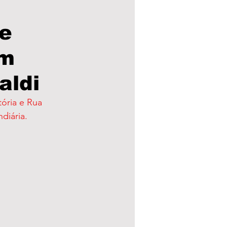
de
a Municipal
im
eleições 24
aldi
diária.