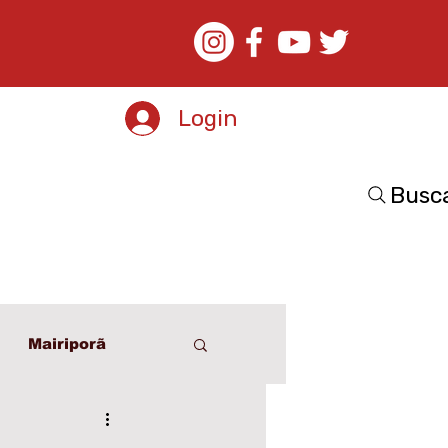
Login
Busc
Mairiporã
o
Esporte