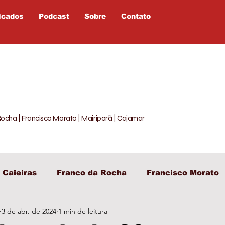
icados
Podcast
Sobre
Contato
Rocha | Francisco Morato | Mairiporã | Cajamar
Caieiras
Franco da Rocha
Francisco Morato
3 de abr. de 2024
1 min de leitura
egislativo
Entretenimento
Política
Opiniã