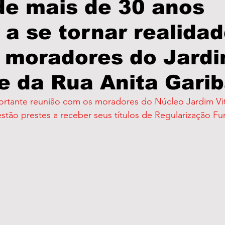
de mais de 30 anos
 a se tornar realida
olícia
PodCast
Informe Publicitário
Câmar
s moradores do Jard
Prefeitura
Turismo
Brasil
São Paulo
 e da Rua Anita Garib
as
Eleições
Região
estão prestes a receber seus títulos de Regularização Fun