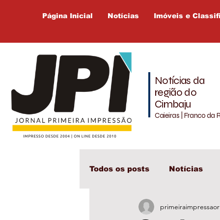
Página Inicial
Notícias
Imóveis e Classif
Notícias da
região do
Cimbaju
Caieiras | Franco da 
Todos os posts
Notícias
primeiraimpressaor
Cajamar
Cimbaju
L