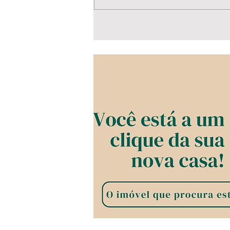
Caieiras: reajuste dos
servidores ainda pode
ser votado em 2026?
Vereadores defendem
novo projeto separado
dos cargos