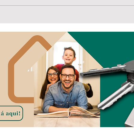
E se
Convenção reúne
lideranças e oficializa
candidaturas para as
eleições de 2026