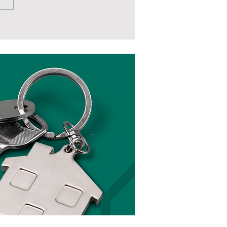
u pai... é Raiz?