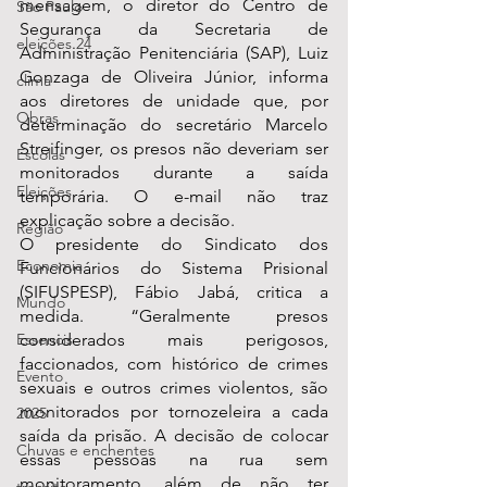
mensagem, o diretor do Centro de 
São Paulo
Segurança da Secretaria de 
eleições 24
Administração Penitenciária (SAP), Luiz 
Gonzaga de Oliveira Júnior, informa 
clima
aos diretores de unidade que, por 
Obras
determinação do secretário Marcelo 
Streifinger, os presos não deveriam ser 
Escolas
monitorados durante a saída 
Eleições
temporária. O e-mail não traz 
explicação sobre a decisão.
Região
O presidente do Sindicato dos 
Economia
Funcionários do Sistema Prisional 
(SIFUSPESP), Fábio Jabá, critica a 
Mundo
medida. “Geralmente presos 
Essencis
considerados mais perigosos, 
faccionados, com histórico de crimes 
Evento
sexuais e outros crimes violentos, são 
monitorados por tornozeleira a cada 
2025
saída da prisão. A decisão de colocar 
Chuvas e enchentes
essas pessoas na rua sem 
monitoramento, além de não ter 