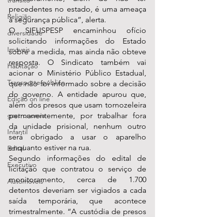
transito
precedentes no estado, é uma ameaça 
Religião
à segurança pública”, alerta.
O SIFUSPESP encaminhou ofício 
diversidade
solicitando informações do Estado 
Imóveis
sobre a medida, mas ainda não obteve 
resposta. O Sindicato também vai 
Habitação
acionar o Ministério Público Estadual, 
Transporte público
que não foi informado sobre a decisão 
do governo. A entidade apurou que, 
Edição on line
além dos presos que usam tornozeleira 
gastronomia
permanentemente, por trabalhar fora 
da unidade prisional, nenhum outro 
Infantil
será obrigado a usar o aparelho 
enquanto estiver na rua.
Edital
Segundo informações do edital de 
Executivo
licitação que contratou o serviço de 
monitoramento, cerca de 1.700 
Automóveis
detentos deveriam ser vigiados a cada 
saída temporária, que acontece 
trimestralmente. “A custódia de presos 