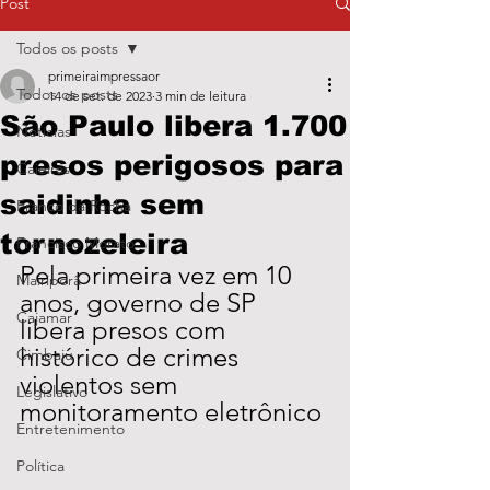
Post
Todos os posts
primeiraimpressaor
Todos os posts
14 de set. de 2023
3 min de leitura
São Paulo libera 1.700
Notícias
presos perigosos para
Caieiras
saidinha sem
Franco da Rocha
tornozeleira
Francisco Morato
Pela primeira vez em 10 
Mairiporã
anos, governo de SP 
Cajamar
libera presos com 
histórico de crimes 
Cimbaju
violentos sem 
Legislativo
monitoramento eletrônico
Entretenimento
Política