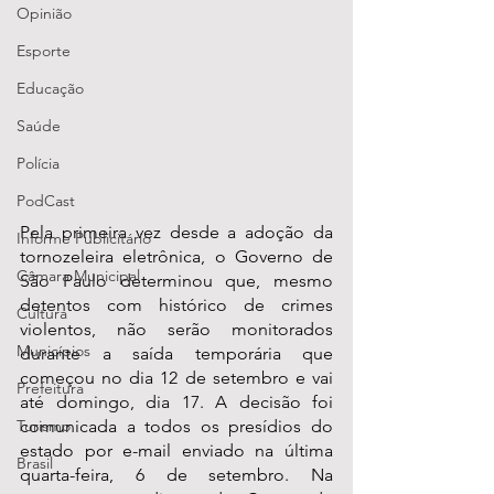
Opinião
Esporte
Educação
Saúde
Polícia
PodCast
Pela primeira vez desde a adoção da 
Informe Publicitário
tornozeleira eletrônica, o Governo de 
Câmara Municipal
São Paulo determinou que, mesmo 
detentos com histórico de crimes 
Cultura
violentos, não serão monitorados 
Municípios
durante a saída temporária que 
começou no dia 12 de setembro e vai 
Prefeitura
até domingo, dia 17. A decisão foi 
Turismo
comunicada a todos os presídios do 
estado por e-mail enviado na última 
Brasil
quarta-feira, 6 de setembro. Na 