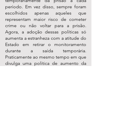
temporariamente da prisão a cada 
período. Em vez disso, sempre foram 
escolhidos apenas aqueles que 
representam maior risco de cometer 
crime ou não voltar para a prisão. 
Agora, a adoção dessas políticas só 
aumenta a estranheza com a atitude do 
Estado em retirar o monitoramento 
durante a saída temporária. 
Praticamente ao mesmo tempo em que 
divulga uma política de aumento da 
vigilância de pessoas implicadas com a 
Justiça em alguns casos, o governo 
anuncia, sem nenhum alarde, o 
afrouxamento do cuidado com presos 
na saída temporária. Como policiais e 
como servidores, percebemos que, em 
vez de avançar, São Paulo está 
retrocedendo nesse quesito”, encerra 
Fábio Jabá.