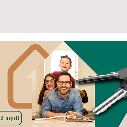
E se
Convenção reúne
lideranças e oficializa
candidaturas para as
eleições de 2026