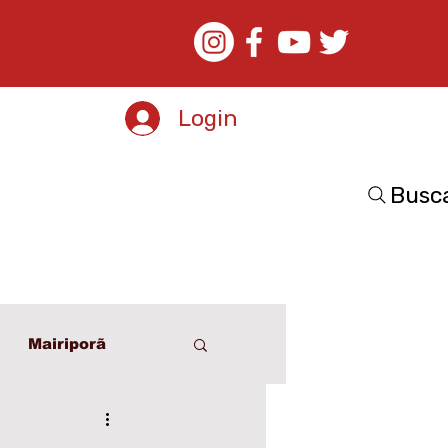
Login
Busc
Mairiporã
o
Esporte