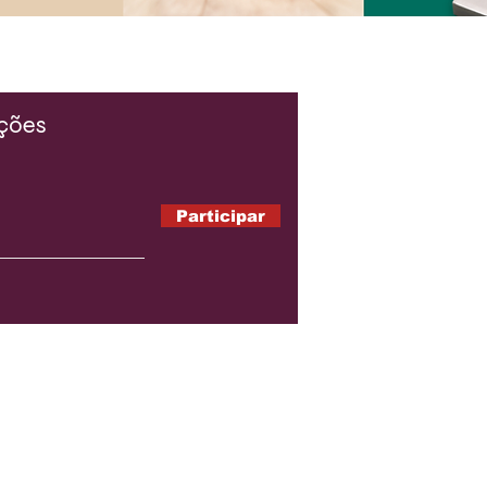
ações
Participar