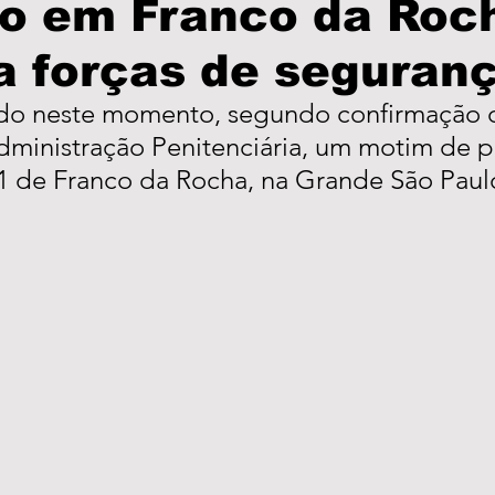
ão em Franco da Roc
a forças de seguran
olícia
PodCast
Informe Publicitário
Câmar
do neste momento, segundo confirmação d
dministração Penitenciária, um motim de p
Prefeitura
Turismo
Brasil
São Paulo
 1 de Franco da Rocha, na Grande São Paul
as
Eleições
Região