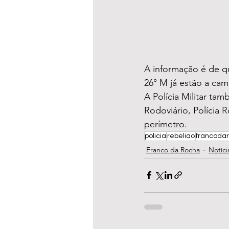
A informação é de qu
26° M já estão a cam
A Polícia Militar ta
Rodoviário, Polícia 
perímetro.
policia
rebeliao
francoda
Franco da Rocha
Notíci