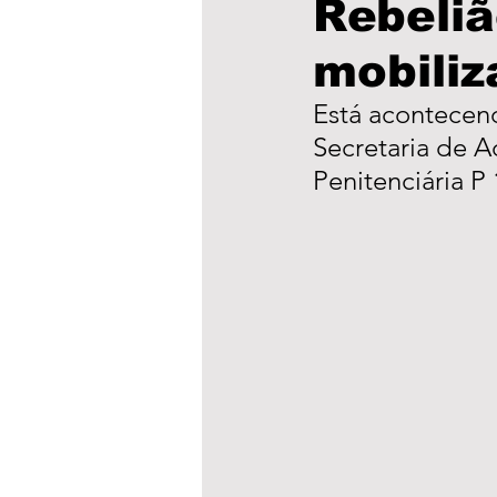
Rebeli
mobiliz
Educação
Saúde
P
Está acontecen
Secretaria de A
Cultura
Municípios
Penitenciária P
clima
Obras
Escol