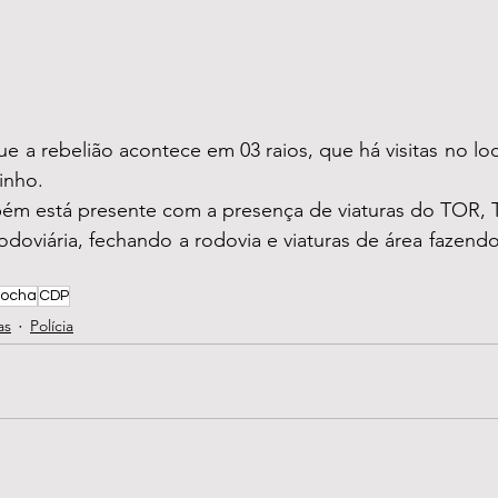
e a rebelião acontece em 03 raios, que há visitas no loc
inho.
mbém está presente com a presença de viaturas do TOR, T
Rodoviária, fechando a rodovia e viaturas de área fazendo
rocha
CDP
as
Polícia