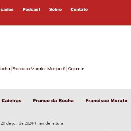
icados
Podcast
Sobre
Contato
Rocha | Francisco Morato | Mairiporã | Cajamar
Caieiras
Franco da Rocha
Francisco Morato
20 de jul. de 2024
1 min de leitura
egislativo
Entretenimento
Política
Opiniã