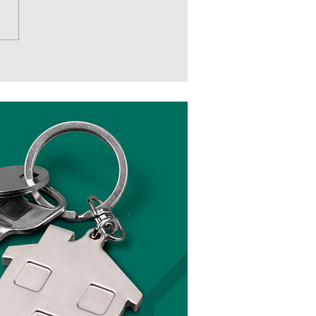
u pai... é Raiz?