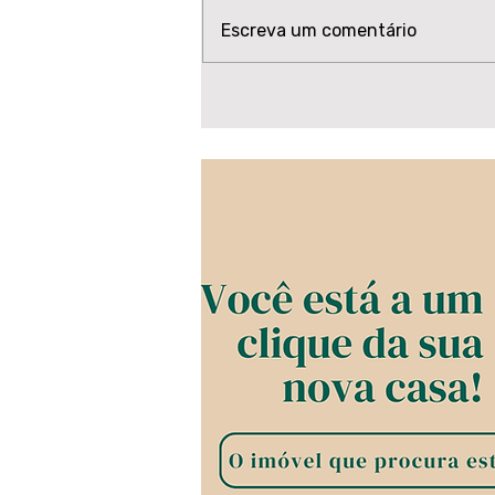
Escreva um comentário
Caieiras: reajuste dos
servidores ainda pode
ser votado em 2026?
Vereadores defendem
novo projeto separado
dos cargos