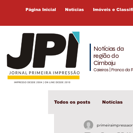
Página Inicial
Notícias
Imóveis e Classif
Notícias da
região do
Cimbaju
Caieiras | Franco da 
Todos os posts
Notícias
primeiraimpressaor
Cajamar
Cimbaju
L