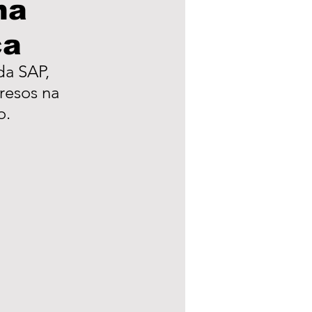
ha
ça
a Municipal
a SAP, 
resos na 
eleições 24
o.