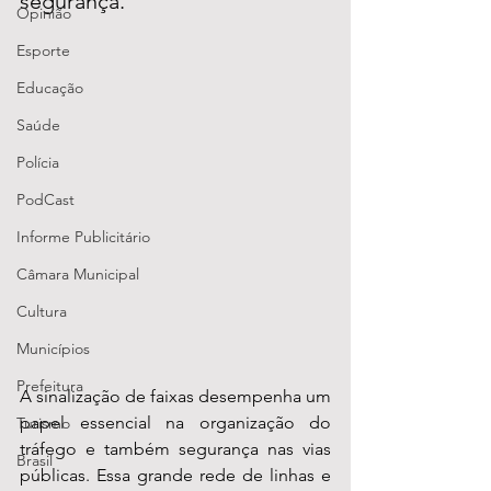
segurança. 
Opinião
Esporte
Educação
Saúde
Polícia
PodCast
Informe Publicitário
Câmara Municipal
Cultura
Municípios
Prefeitura
A sinalização de faixas desempenha um 
papel essencial na organização do 
Turismo
tráfego e também segurança nas vias 
Brasil
públicas. Essa grande rede de linhas e 