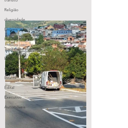
transito
Religião
diversidade
Imóveis
Habitação
Transporte público
Edição on line
gastronomia
Infantil
Edital
Executivo
Automóveis