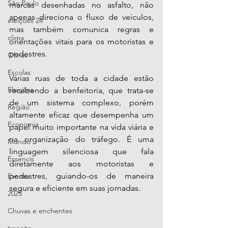
São Paulo
marcas desenhadas no asfalto, não 
apenas direciona o fluxo de veículos, 
eleições 24
mas também comunica regras e 
clima
orientações vitais para os motoristas e 
pedestres.
Obras
Escolas
Várias ruas de toda a cidade estão 
Eleições
recebendo a benfeitoria, que trata-se 
de um sistema complexo, porém 
Região
altamente eficaz que desempenha um 
Economia
papel muito importante na vida viária e 
na organização do tráfego. É uma 
Mundo
linguagem silenciosa que fala 
Essencis
diretamente aos motoristas e 
pedestres, guiando-os de maneira 
Evento
segura e eficiente em suas jornadas.
2025
Chuvas e enchentes