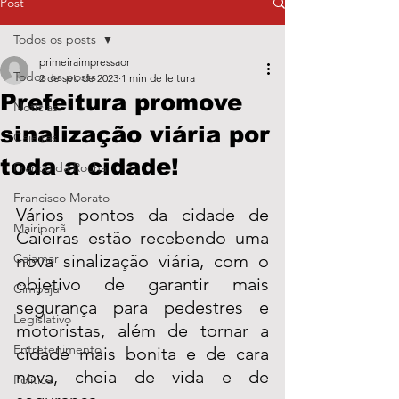
Post
Todos os posts
primeiraimpressaor
Todos os posts
2 de set. de 2023
1 min de leitura
Prefeitura promove
Notícias
sinalização viária por
Caieiras
toda a cidade!
Franco da Rocha
Francisco Morato
Vários pontos da cidade de 
Mairiporã
Caieiras estão recebendo uma 
Cajamar
nova sinalização viária, com o 
objetivo de garantir mais 
Cimbaju
segurança para pedestres e 
Legislativo
motoristas, além de tornar a 
Entretenimento
cidade mais bonita e de cara 
nova, cheia de vida e de 
Política