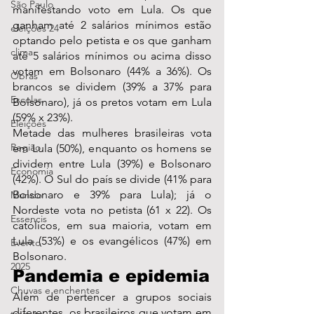
São Paulo
manifestando voto em Lula. Os que 
ganham até 2 salários mínimos estão 
eleições 24
optando pelo petista e os que ganham 
clima
até 5 salários mínimos ou acima disso 
votam em Bolsonaro (44% a 36%). Os 
Obras
brancos se dividem (39% a 37% para 
Escolas
Bolsonaro), já os pretos votam em Lula 
(59% x 23%).
Eleições
Metade das mulheres brasileiras vota 
Região
em Lula (50%), enquanto os homens se 
dividem entre Lula (39%) e Bolsonaro 
Economia
(42%). O Sul do país se divide (41% para 
Bolsonaro e 39% para Lula); já o 
Mundo
Nordeste vota no petista (61 x 22). Os 
Essencis
católicos, em sua maioria, votam em 
Lula (53%) e os evangélicos (47%) em 
Evento
Bolsonaro.
2025
Pandemia e epidemia
Chuvas e enchentes
Além de pertencer a grupos sociais 
diferentes, os brasileiros que votam em 