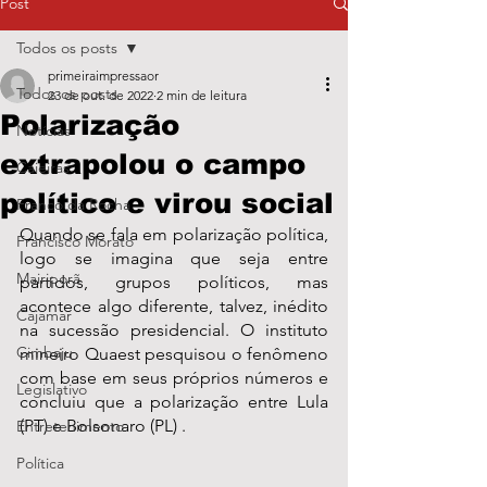
Post
Todos os posts
primeiraimpressaor
Todos os posts
23 de out. de 2022
2 min de leitura
Polarização
Notícias
extrapolou o campo
Caieiras
político e virou social
Franco da Rocha
Quando se fala em polarização política, 
Francisco Morato
logo se imagina que seja entre 
Mairiporã
partidos, grupos políticos, mas 
acontece algo diferente, talvez, inédito 
Cajamar
na sucessão presidencial. O instituto 
Cimbaju
mineiro Quaest pesquisou o fenômeno 
com base em seus próprios números e 
Legislativo
concluiu que a polarização entre Lula 
(PT) e Bolsonaro (PL) .
Entretenimento
Política