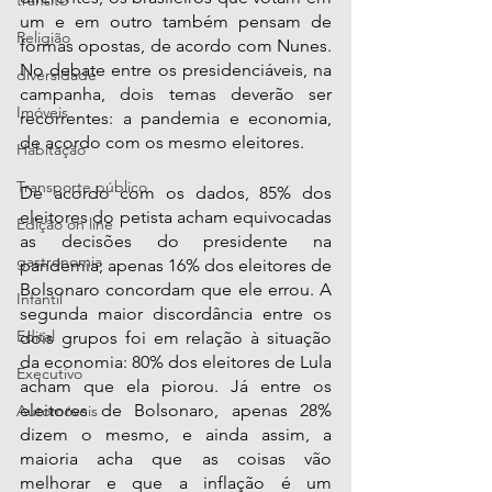
transito
um e em outro também pensam de 
Religião
formas opostas, de acordo com Nunes. 
No debate entre os presidenciáveis, na 
diversidade
campanha, dois temas deverão ser 
Imóveis
recorrentes: a pandemia e economia, 
de acordo com os mesmo eleitores.
Habitação
Transporte público
De acordo com os dados, 85% dos 
eleitores do petista acham equivocadas 
Edição on line
as decisões do presidente na 
gastronomia
pandemia; apenas 16% dos eleitores de 
Bolsonaro concordam que ele errou. A 
Infantil
segunda maior discordância entre os 
Edital
dois grupos foi em relação à situação 
da economia: 80% dos eleitores de Lula 
Executivo
acham que ela piorou. Já entre os 
eleitores de Bolsonaro, apenas 28% 
Automóveis
dizem o mesmo, e ainda assim, a 
maioria acha que as coisas vão 
melhorar e que a inflação é um 