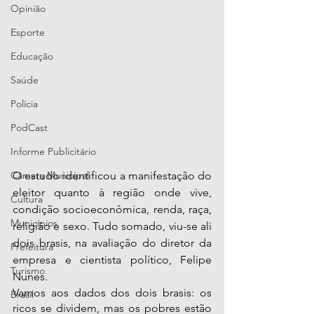
Opinião
Esporte
Educação
Saúde
Polícia
PodCast
Informe Publicitário
Câmara Municipal
O estudo identificou a manifestação do 
eleitor quanto à região onde vive, 
Cultura
condição socioeconômica, renda, raça, 
Municípios
religião e sexo. Tudo somado, viu-se ali 
dois brasis, na avaliação do diretor da 
Prefeitura
empresa e cientista político, Felipe 
Turismo
Nunes.
Vamos aos dados dos dois brasis: os 
Brasil
ricos se dividem, mas os pobres estão 