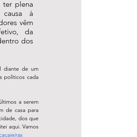
ter plena 
 causa à 
dores vêm 
tivo, da 
dentro dos 
l diante de um 
 políticos cada 
ltimos a serem 
 de casa para 
idade, dos que 
tei aqui. Vamos 
cacaieiras