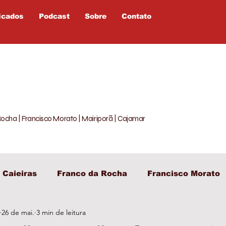
icados
Podcast
Sobre
Contato
Rocha | Francisco Morato | Mairiporã | Cajamar
Caieiras
Franco da Rocha
Francisco Morato
26 de mai.
3 min de leitura
egislativo
Entretenimento
Política
Opiniã