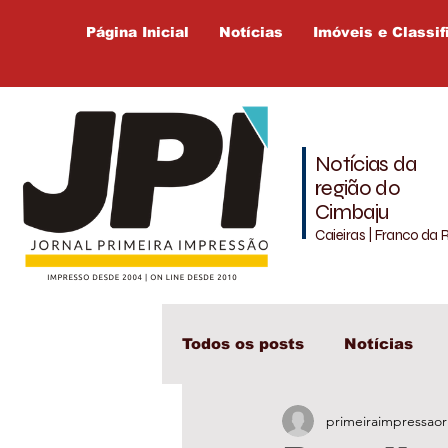
Página Inicial
Notícias
Imóveis e Classif
Notícias da
região do
Cimbaju
Caieiras | Franco da 
Todos os posts
Notícias
primeiraimpressaor
Cajamar
Cimbaju
L