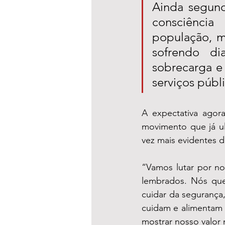
Ainda segund
consciênci
população, m
sofrendo di
sobrecarga e 
serviços públ
A expectativa agor
movimento que já ul
vez mais evidentes d
“Vamos lutar por no
lembrados. Nós qu
cuidar da segurança
cuidam e alimentam o
mostrar nosso valor 