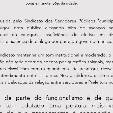
obras e manutenções da cidade,
zida pelo Sindicato dos Servidores Públicos Municipa
ulgou nota pública alegando falta de avanços na
utas da categoria, insuficiência de efetivo em div
rais e ausência de diálogo por parte do governo municipa
ndicato mantenha um tom institucional e moderado, o 
ção não teria ocorrido apenas por questões salariais, mas
res classificam como um ambiente de desgaste, desvalor
tendimento entre as partes.Nos bastidores, o clima é
 delicados da relação entre servidores e Prefeitura no
 de parte do funcionalismo é de que
ão tem adotado uma postura mais vo
to do que propriamente à negociação.