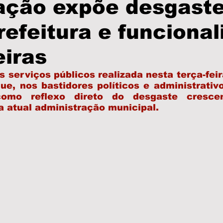
sação expõe desgast
refeitura e funciona
olícia
PodCast
Informe Publicitário
Câmar
iras
Prefeitura
Turismo
Brasil
São Paulo
 serviços públicos realizada nesta terça-feira
, nos bastidores políticos e administrativo
omo reflexo direto do desgaste crescen
a atual administração municipal.
as
Eleições
Região