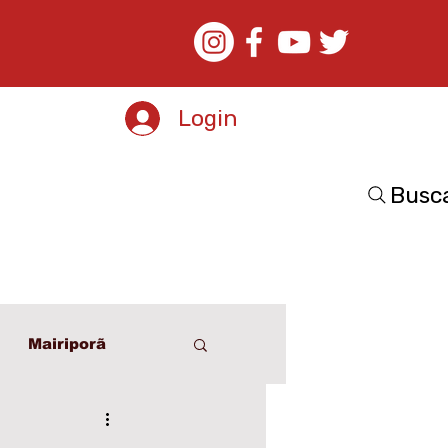
Login
Busc
Mairiporã
o
Esporte