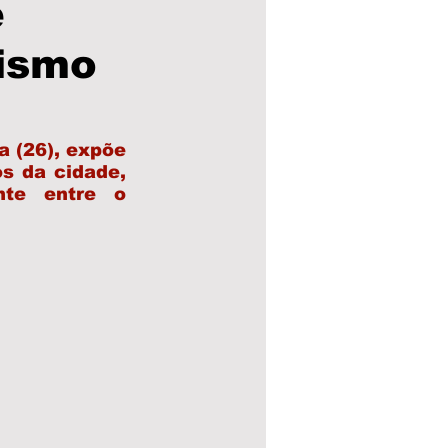
e
lismo
a Municipal
eleições 24
 (26), expõe 
s da cidade, 
te entre o 