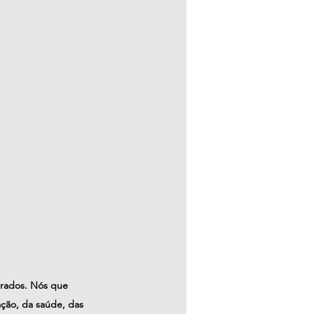
brados. Nós que 
ção, da saúde, das 