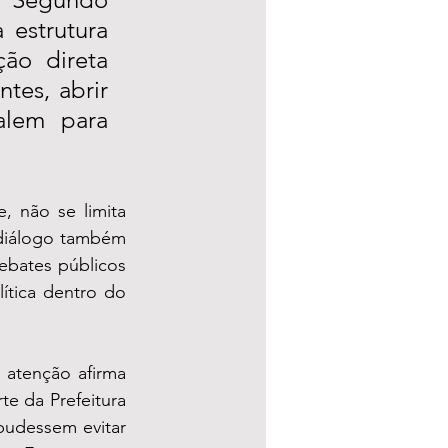
estrutura 
ão direta 
tes, abrir 
alem para 
, não se limita 
diálogo também 
bates públicos 
ítica dentro do 
atenção afirma 
 da Prefeitura 
pudessem evitar 