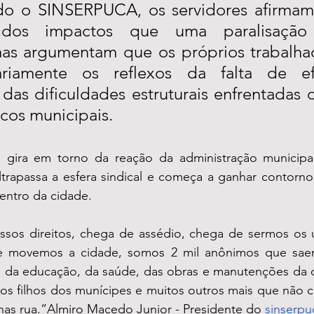
o o SINSERPUCA, os servidores afirmam 
a dos impactos que uma paralisação
as argumentam que os próprios trabalha
ariamente os reflexos da falta de efe
das dificuldades estruturais enfrentadas 
icos municipais.
a gira em torno da reação da administração municipa
trapassa a esfera sindical e começa a ganhar contornos
entro da cidade.
ssos direitos, chega de assédio, chega de sermos os ú
e movemos a cidade, somos 2 mil anônimos que saem
, da educação, da saúde, das obras e manutenções da c
s filhos dos munícipes e muitos outros mais que não ci
nas rua.”Almiro Macedo Junior - Presidente do 
sinserpu