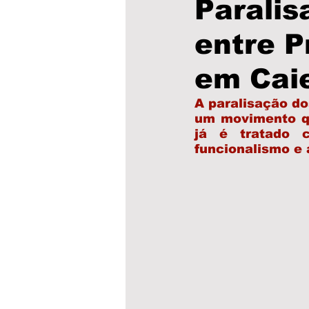
Parali
entre P
Educação
Saúde
P
em Caie
Cultura
Municípios
A paralisação dos
um movimento que
já é tratado c
funcionalismo e 
clima
Obras
Escol