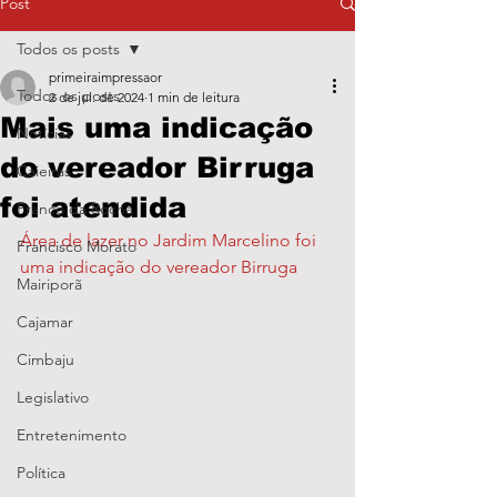
Post
Todos os posts
primeiraimpressaor
Todos os posts
2 de jul. de 2024
1 min de leitura
Mais uma indicação
Notícias
do vereador Birruga
Caieiras
foi atendida
Franco da Rocha
Área de lazer no Jardim Marcelino foi 
Francisco Morato
uma indicação do vereador Birruga
Mairiporã
Cajamar
Cimbaju
Legislativo
Entretenimento
Política