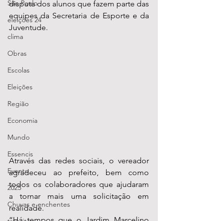
São Paulo
disputa dos alunos que fazem parte das 
equipes da Secretaria de Esporte e da 
eleições 24
Juventude.
clima
Obras
Escolas
Eleições
Região
Economia
Mundo
Essencis
Através das redes sociais, o vereador 
Evento
agradeceu ao prefeito, bem como 
todos os colaboradores que ajudaram 
2025
a tornar mais uma solicitação em 
Chuvas e enchentes
realidade.
“Há tempos que o Jardim Marcelino 