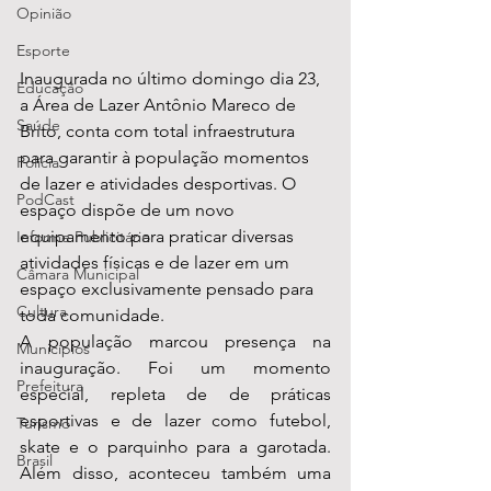
Opinião
Esporte
Inaugurada no último domingo dia 23, 
Educação
a Área de Lazer Antônio Mareco de 
Saúde
Brito, conta com total infraestrutura 
para garantir à população momentos 
Polícia
de lazer e atividades desportivas. O 
PodCast
espaço dispõe de um novo 
equipamento para praticar diversas 
Informe Publicitário
atividades físicas e de lazer em um 
Câmara Municipal
espaço exclusivamente pensado para 
Cultura
toda comunidade.
A população marcou presença na 
Municípios
inauguração. Foi um momento 
Prefeitura
especial, repleta de de práticas 
esportivas e de lazer como futebol, 
Turismo
skate e o parquinho para a garotada. 
Brasil
Além disso, aconteceu também uma 