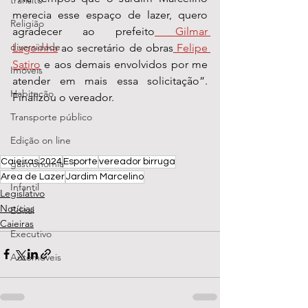
transito
merecia esse espaço de lazer, quero 
Religião
agradecer ao prefeito
 Gilmar 
diversidade
Lagoinha
 ao secretário de obras
 Felipe 
Satiro
e aos demais envolvidos por me 
Imóveis
atender em mais essa solicitação”. 
Habitação
Finalizou o vereador.
Transporte público
Edição on line
Caieiras
2024
Esporte
vereador birruga
gastronomia
Area de Lazer
Jardim Marcelino
Infantil
Legislativo
Notícias
Edital
Caieiras
Executivo
Automóveis