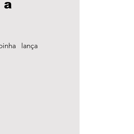
 a
a Municipal
eleições 24
inha lança 