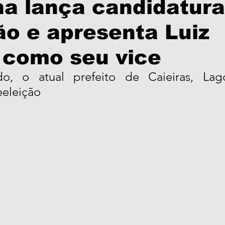
a lança candidatura
ão e apresenta Luiz
olícia
PodCast
Informe Publicitário
Câmar
 como seu vice
Prefeitura
Turismo
Brasil
São Paulo
o, o atual prefeito de Caieiras, Lago
eeleição
as
Eleições
Região