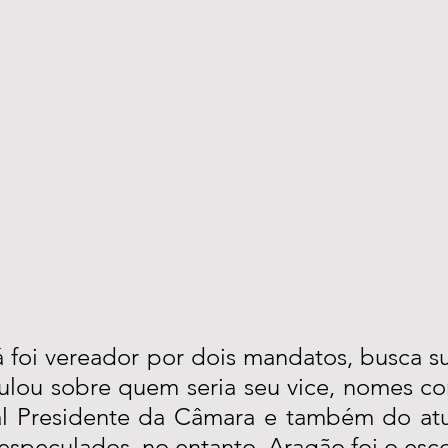
 foi vereador por dois mandatos, busca sua
ulou sobre quem seria seu vice, nomes co
ual Presidente da Câmara e também do atu
especulados, no entanto, Aragão foi o esco