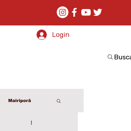
Login
Busc
Mairiporã
o
Esporte