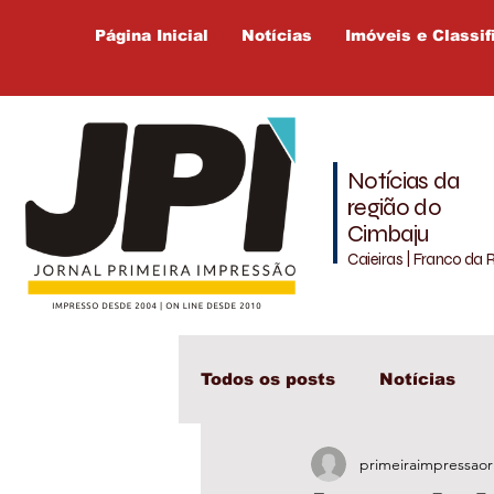
Página Inicial
Notícias
Imóveis e Classif
Notícias da
região do
Cimbaju
Caieiras | Franco da 
Todos os posts
Notícias
primeiraimpressaor
Cajamar
Cimbaju
L