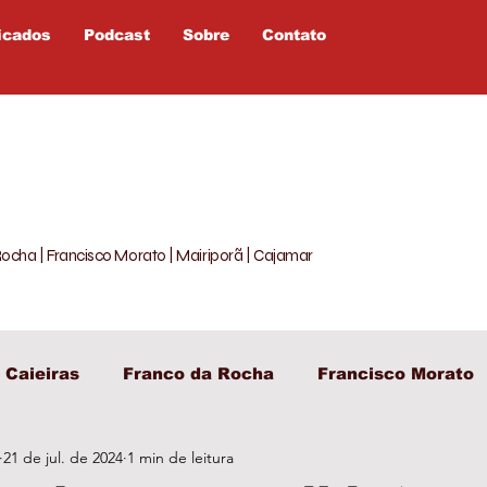
icados
Podcast
Sobre
Contato
Rocha | Francisco Morato | Mairiporã | Cajamar
Caieiras
Franco da Rocha
Francisco Morato
21 de jul. de 2024
1 min de leitura
egislativo
Entretenimento
Política
Opiniã