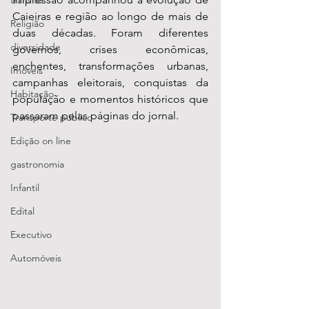
transito
Caieiras e região ao longo de mais de 
Religião
duas décadas. Foram diferentes 
diversidade
governos, crises econômicas, 
enchentes, transformações urbanas, 
Imóveis
campanhas eleitorais, conquistas da 
Habitação
população e momentos históricos que 
passaram pelas páginas do jornal.
Transporte público
Edição on line
gastronomia
Infantil
Edital
Executivo
Automóveis