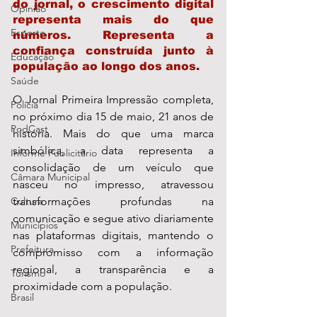
do jornal, o crescimento digital 
Opinião
representa mais do que 
Esporte
números. Representa a 
confiança construída junto à 
Educação
população ao longo dos anos.
Saúde
O Jornal Primeira Impressão completa, 
Polícia
no próximo dia 15 de maio, 21 anos de 
PodCast
história. Mais do que uma marca 
simbólica, a data representa a 
Informe Publicitário
consolidação de um veículo que 
Câmara Municipal
nasceu no impresso, atravessou 
Cultura
transformações profundas na 
comunicação e segue ativo diariamente 
Municípios
nas plataformas digitais, mantendo o 
Prefeitura
compromisso com a informação 
regional, a transparência e a 
Turismo
proximidade com a população.
Brasil