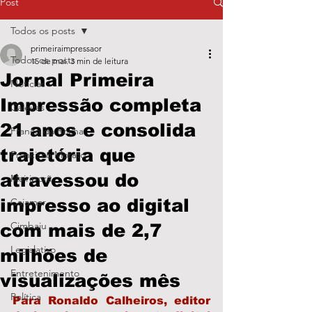
Post
Todos os posts
primeiraimpressaor
Todos os posts
15 de mai.
3 min de leitura
Jornal Primeira
Notícias
Impressão completa
Caieiras
21 anos e consolida
Franco da Rocha
trajetória que
Francisco Morato
atravessou do
Mairiporã
impresso ao digital
Cajamar
Cimbaju
com mais de 2,7
Legislativo
milhões de
Entretenimento
visualizações mês
Política
Para Ronaldo Calheiros, editor 