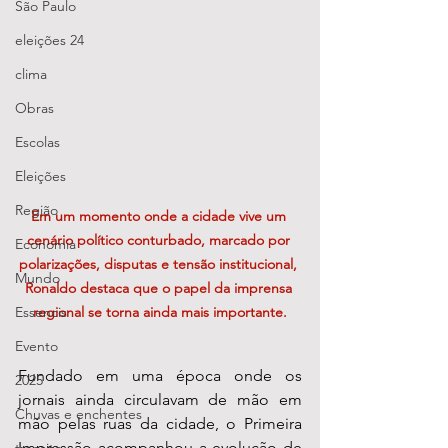
São Paulo
eleições 24
clima
Obras
Escolas
Eleições
Região
Em um momento onde a cidade vive um 
cenário político conturbado, marcado por 
Economia
polarizações, disputas e tensão institucional, 
Mundo
Ronaldo destaca que o papel da imprensa 
regional se torna ainda mais importante.
Essencis
Evento
Fundado em uma época onde os 
2025
jornais ainda circulavam de mão em 
Chuvas e enchentes
mão pelas ruas da cidade, o Primeira 
Impressão acompanhou a evolução de 