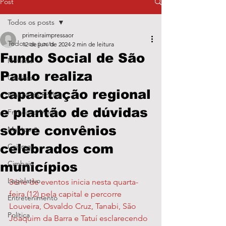
Post
Todos os posts
primeiraimpressaor
Todos os posts
12 de jun. de 2024
2 min de leitura
Fundo Social de São
Notícias
Paulo realiza
Caieiras
capacitação regional
Franco da Rocha
e plantão de dúvidas
Francisco Morato
sobre convênios
Mairiporã
celebrados com
Cajamar
Cimbaju
municípios
Legislativo
Série de eventos inicia nesta quarta-
feira (12) pela capital e percorre 
Entretenimento
Louveira, Osvaldo Cruz, Tanabi, São 
Política
Joaquim da Barra e Tatuí esclarecendo 