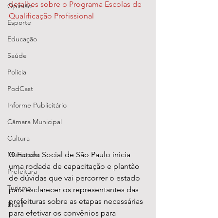
detalhes sobre o Programa Escolas de 
Opinião
Qualificação Profissional
Esporte
Educação
Saúde
Polícia
PodCast
Informe Publicitário
Câmara Municipal
Cultura
O Fundo Social de São Paulo inicia 
Municípios
uma rodada de capacitação e plantão 
Prefeitura
de dúvidas que vai percorrer o estado 
Turismo
para esclarecer os representantes das 
prefeituras sobre as etapas necessárias 
Brasil
para efetivar os convênios para 