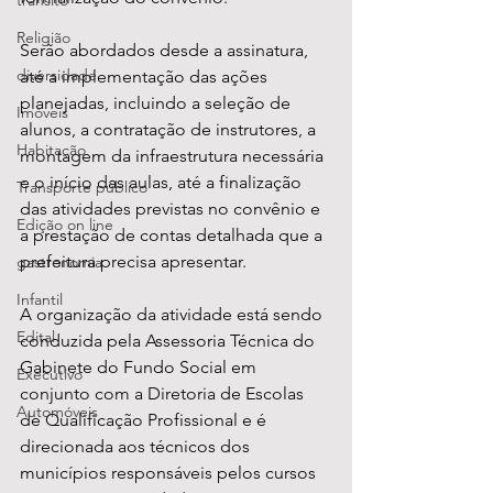
transito
Religião
Serão abordados desde a assinatura, 
diversidade
até a implementação das ações 
planejadas, incluindo a seleção de 
Imóveis
alunos, a contratação de instrutores, a 
Habitação
montagem da infraestrutura necessária 
e o início das aulas, até a finalização 
Transporte público
das atividades previstas no convênio e 
Edição on line
a prestação de contas detalhada que a 
prefeitura precisa apresentar. 
gastronomia
Infantil
A organização da atividade está sendo 
Edital
conduzida pela Assessoria Técnica do 
Gabinete do Fundo Social em 
Executivo
conjunto com a Diretoria de Escolas 
Automóveis
de Qualificação Profissional e é 
direcionada aos técnicos dos 
municípios responsáveis pelos cursos 