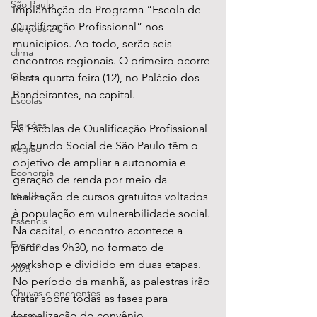
São Paulo
implantação do Programa “Escola de 
Qualificação Profissional” nos 
eleições 24
municípios. Ao todo, serão seis 
clima
encontros regionais. O primeiro ocorre 
Obras
nesta quarta-feira (12), no Palácio dos 
Bandeirantes, na capital. 
Escolas
Eleições
As Escolas de Qualificação Profissional 
do Fundo Social de São Paulo têm o 
Região
objetivo de ampliar a autonomia e 
Economia
geração de renda por meio da 
realização de cursos gratuitos voltados 
Mundo
à população em vulnerabilidade social. 
Essencis
Na capital, o encontro acontece a 
Evento
partir das 9h30, no formato de 
workshop e dividido em duas etapas. 
2025
No período da manhã, as palestras irão 
Chuvas e enchentes
tratar sobre todas as fases para 
formalização do convênio. 