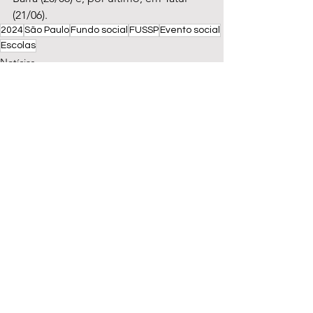
(21/06).
2024
São Paulo
Fundo social
FUSSP
Evento social
Escolas
Notícias
Escolas
Saúde
Ver tudo
Posts recentes