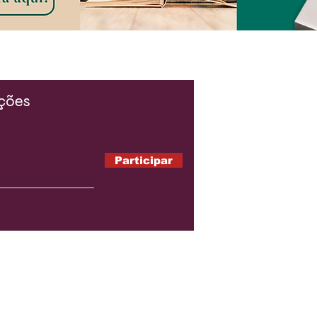
ações
Participar