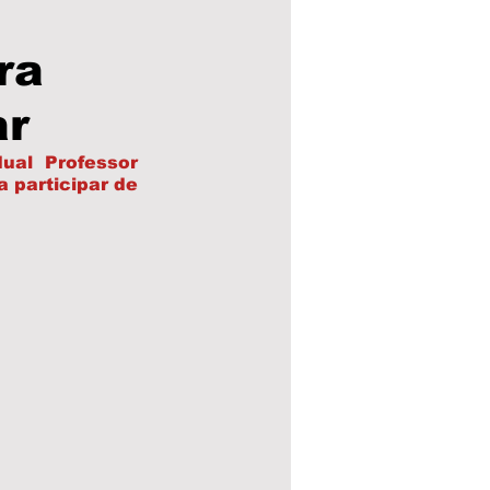
ra
a Municipal
ar
eleições 24
al Professor 
 participar de 