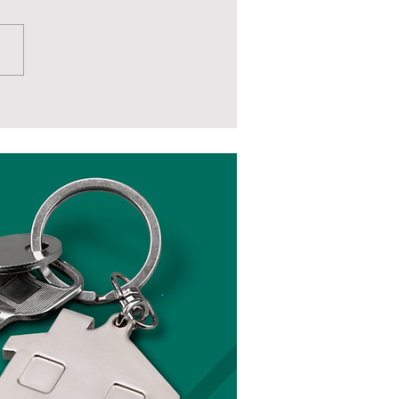
te e o lugar: Ensaio
re a produção
stica