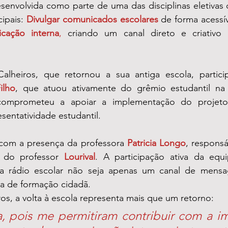
esenvolvida como parte de uma das disciplinas eletivas 
ipais: 
Divulgar comunicados escolares
de forma acessí
icação interna
, 
criando um canal direto e criativo 
lheiros, que retornou a sua antiga escola, partici
ilho
, que atuou ativamente do grêmio estudantil na 
comprometeu a apoiar a implementação do projeto,
sentatividade estudantil.
com a presença da professora 
Patricia Longo
, responsá
e do professor 
Lourival
. A participação ativa da equ
 a rádio escolar não seja apenas um canal de mensa
ta de formação cidadã.
os, a volta à escola representa mais que um retorno: 
, pois me permitiram contribuir com a im