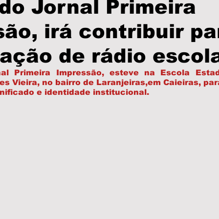
do Jornal Primeira
ão, irá contribuir pa
olícia
PodCast
Informe Publicitário
Câmar
ação de rádio escol
Prefeitura
Turismo
Brasil
São Paulo
al Primeira Impressão, esteve na Escola Estadu
 Vieira, no bairro de Laranjeiras,em Caieiras, para
nificado e identidade institucional. 
as
Eleições
Região