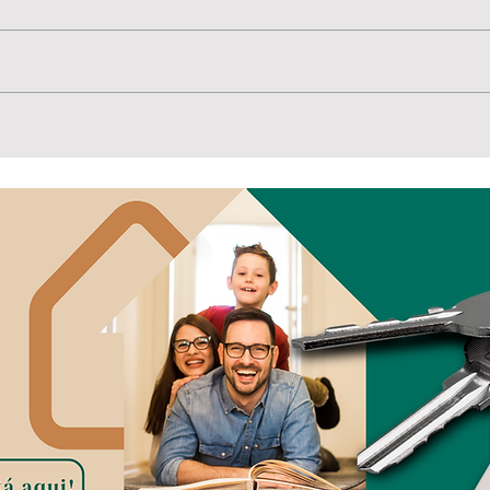
E seu pai... é Raiz?
A ar
sob
artí