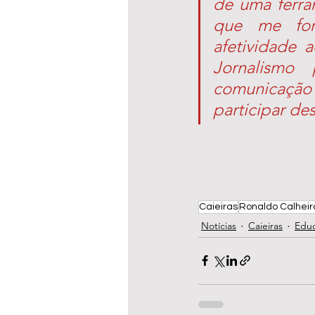
de uma ferra
que me for
afetividade 
Jornalismo
comunicação 
participar de
Caieiras
Ronaldo Calheir
Notícias
Caieiras
Edu