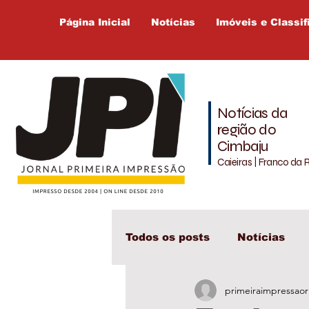
Página Inicial
Notícias
Imóveis e Classif
Notícias da
região do
Cimbaju
Caieiras | Franco da 
Todos os posts
Notícias
primeiraimpressaor
Cajamar
Cimbaju
L