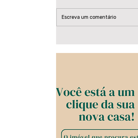
Escreva um comentário
Convenção reúne
lideranças e oficializa
candidaturas para as
eleições de 2026