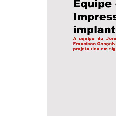
Equipe 
Impress
Educação
Saúde
P
implant
Cultura
Municípios
A equipe do Jorn
Francisco Gonçalves
projeto rico em sig
clima
Obras
Escol