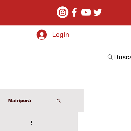
Login
Busc
Mairiporã
o
Esporte