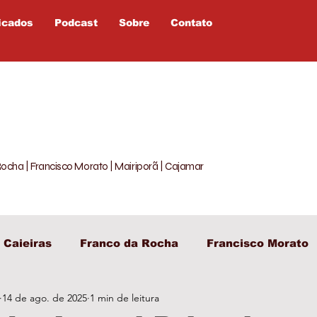
icados
Podcast
Sobre
Contato
Rocha | Francisco Morato | Mairiporã | Cajamar
Caieiras
Franco da Rocha
Francisco Morato
14 de ago. de 2025
1 min de leitura
egislativo
Entretenimento
Política
Opiniã