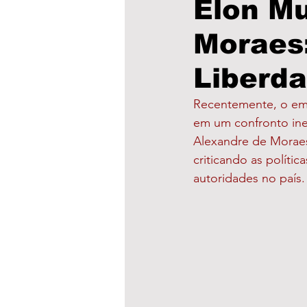
Elon Mu
Moraes:
Educação
Saúde
P
Liberd
Cultura
Municípios
Recentemente, o emp
em um confronto ine
Alexandre de Moraes
clima
Obras
Escol
criticando as políti
autoridades no país.