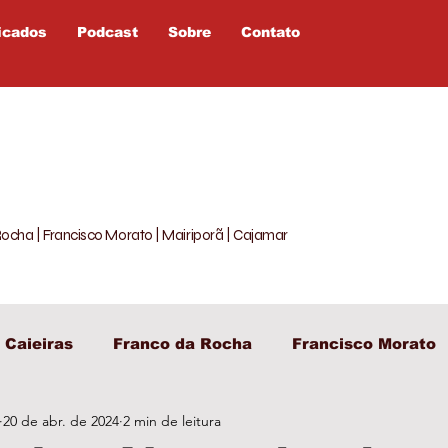
icados
Podcast
Sobre
Contato
Rocha | Francisco Morato | Mairiporã | Cajamar
Caieiras
Franco da Rocha
Francisco Morato
20 de abr. de 2024
2 min de leitura
egislativo
Entretenimento
Política
Opiniã