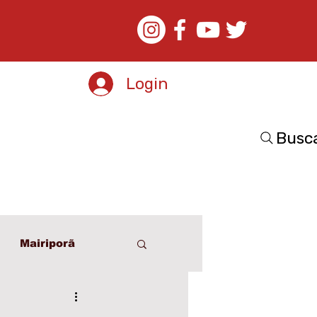
Login
Busc
Mairiporã
o
Esporte