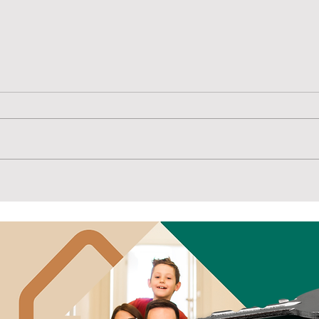
E se
Convenção reúne
lideranças e oficializa
candidaturas para as
eleições de 2026