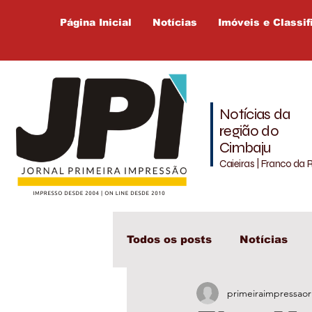
Página Inicial
Notícias
Imóveis e Classif
Notícias da
região do
Cimbaju
Caieiras | Franco da 
Todos os posts
Notícias
primeiraimpressaor
Cajamar
Cimbaju
L