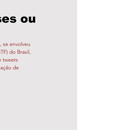
ses ou
a Municipal
eleições 24
 se envolveu 
F) do Brasil, 
 tweets 
uação de 