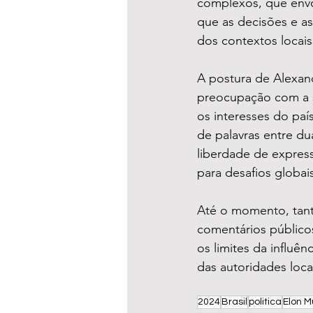
complexos, que envol
que as decisões e as
dos contextos locais
A postura de Alexand
preocupação com a s
os interesses do paí
de palavras entre du
liberdade de express
para desafios globai
Até o momento, tant
comentários públicos
os limites da influê
das autoridades loca
2024
Brasil
politica
Elon M