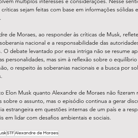
vem múltiplos interesses e considerações. Nesse sentid
 críticas sejam feitas com base em informações sólidas
.
re de Moraes, ao responder às críticas de Musk, reflete
oberania nacional e a responsabilidade das autoridade
s. O debate levantado por essa intriga não se resume ap
as personalidades, mas sim à reflexão sobre o equilíbrio 
ão, o respeito às soberanias nacionais e a busca por sol
s.
o Elon Musk quanto Alexandre de Moraes não fizeram 
 sobre o assunto, mas o episódio continua a gerar dis
ncia estrangeira em questões internas de um país e a res
is em lidar com desafios ambientais e sociais.
usk
STF
Alexandre de Moraes