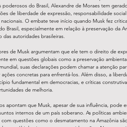
poderosos do Brasil, Alexandre de Moraes tem gerado
es de liberdade de expressão, responsabilidade social e
nacionais. O embate teve início quando Musk fez crítica
 do Brasil, especialmente em relação à preservação da A
 das autoridades brasileiras.
ores de Musk argumentam que ele tem o direito de expr
ente em questões globais como a preservação ambiental
o mundial, suas declarações podem chamar a atenção pa
r ações concretas para enfrentá-los. Além disso, a liber
ípio fundamental em democracias, e críticas construtiv
tunidades de melhoria.
icos apontam que Musk, apesar de sua influência, pode es
ntos internos de um país soberano. As políticas ambien
dar com questões como o desmatamento na Amazônia sã