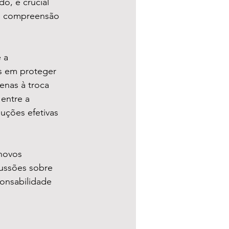
o, é crucial 
 e compreensão 
 a 
s em proteger 
enas à troca 
entre a 
uções efetivas 
novos 
cussões sobre 
ponsabilidade 