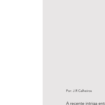
Por: J.R Calheiros
A recente intriga en