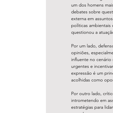
um dos homens mais 
debates sobre questõ
externa em assuntos 
políticas ambientais
questionou a atuação
Por um lado, defens
opiniões, especialm
influente no cenári
urgentes e incentiva
expressão é um princ
acolhidas como opor
Por outro lado, crít
intrometendo em assu
estratégias para li