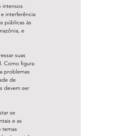
 intensos 
 interferência 
s públicas às 
mazônia, e 
essar suas 
. Como figura 
ra problemas 
dade de 
as devem ser 
tar se 
tais e as 
o temas 