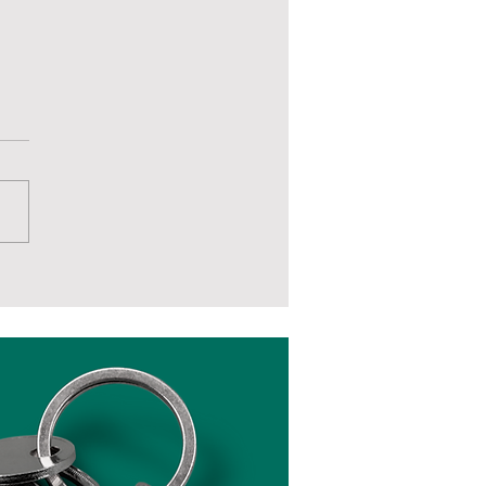
u pai... é Raiz?