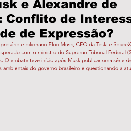
sk e Alexandre de
 Conflito de Interes
olícia
PodCast
Informe Publicitário
Câmar
ade de Expressão?
Prefeitura
Turismo
Brasil
São Paulo
resário e bilionário Elon Musk, CEO da Tesla e SpaceX,
sperado com o ministro do Supremo Tribunal Federal (ST
. O embate teve início após Musk publicar uma série de
as
Eleições
Região
cas ambientais do governo brasileiro e questionando a at