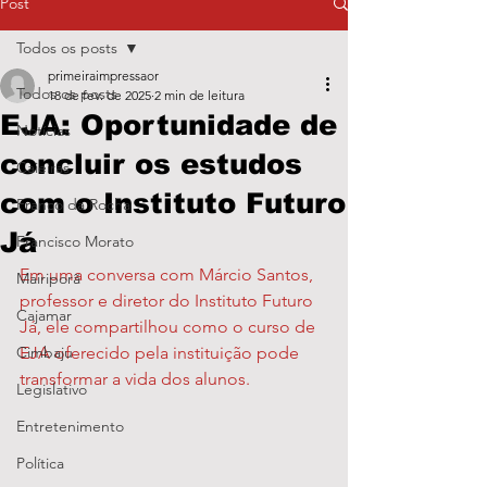
Post
Todos os posts
primeiraimpressaor
Todos os posts
18 de fev. de 2025
2 min de leitura
EJA: Oportunidade de
Notícias
concluir os estudos
Caieiras
com o Instituto Futuro
Franco da Rocha
Já
Francisco Morato
Em uma conversa com Márcio Santos, 
Mairiporã
professor e diretor do Instituto Futuro 
Cajamar
Já, ele compartilhou como o curso de 
Cimbaju
EJA oferecido pela instituição pode 
transformar a vida dos alunos.
Legislativo
Entretenimento
Política