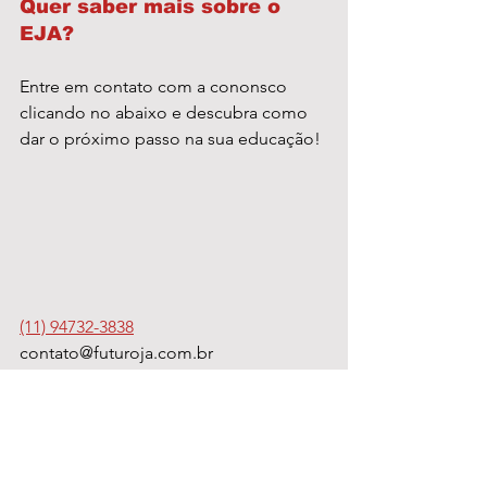
Quer saber mais sobre o 
EJA?
Entre em contato com a cononsco 
clicando no abaixo e descubra como 
dar o próximo passo na sua educação!
(11) 94732-3838
contato@futuroja.com.br
https://futuroja.com.br/sobre-futuro-ja/
Educação
Futuro Já
Instituto
EJA
Marcio Santos
Ensino
Informe Publicitário