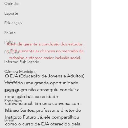
Opinião
Esporte
Educação
Saúde
Polícia
Além de garantir a conclusão dos estudos, 
o EJA aumenta as chances no mercado de 
PodCast
trabalho e oferece maior inclusão social. 
Informe Publicitário
Câmara Municipal
O EJA (Educação de Jovens e Adultos) 
Cultura
tem sido uma grande oportunidade 
para quem não conseguiu concluir a 
Municípios
educação básica na idade 
Prefeitura
convencional. Em uma conversa com 
Márcio Santos, professor e diretor do 
Turismo
Instituto Futuro Já, ele compartilhou 
Brasil
como o curso de EJA oferecido pela 