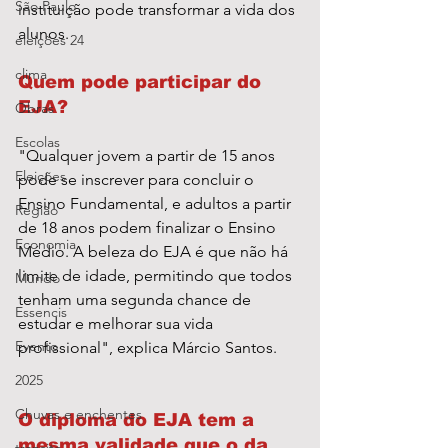
São Paulo
instituição pode transformar a vida dos 
alunos.
eleições 24
clima
Quem pode participar do 
EJA?
Obras
Escolas
"Qualquer jovem a partir de 15 anos 
Eleições
pode se inscrever para concluir o 
Ensino Fundamental, e adultos a partir 
Região
de 18 anos podem finalizar o Ensino 
Economia
Médio. A beleza do EJA é que não há 
limite de idade, permitindo que todos 
Mundo
tenham uma segunda chance de 
Essencis
estudar e melhorar sua vida 
Evento
profissional", explica Márcio Santos.
2025
Chuvas e enchentes
O diploma do EJA tem a 
mesma validade que o da 