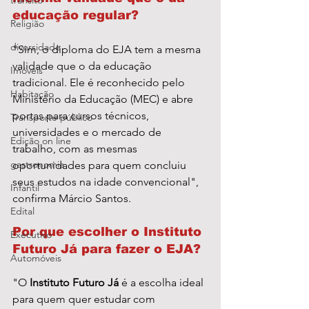
transito
educação regular?
Religião
diversidade
"Sim, o diploma do EJA tem a mesma 
validade que o da educação 
Imóveis
tradicional. Ele é reconhecido pelo 
Habitação
Ministério da Educação (MEC) e abre 
portas para cursos técnicos, 
Transporte público
universidades e o mercado de 
Edição on line
trabalho, com as mesmas 
gastronomia
oportunidades para quem concluiu 
seus estudos na idade convencional", 
Infantil
confirma Márcio Santos.
Edital
Por que escolher o Instituto 
Executivo
Futuro Já para fazer o EJA?
Automóveis
"O 
Instituto Futuro Já
 é a escolha ideal 
para quem quer estudar com 