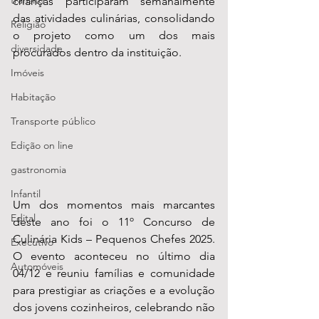
transito
crianças participaram semanalmente 
das atividades culinárias, consolidando 
Religião
o projeto como um dos mais 
diversidade
procurados dentro da instituição.
Imóveis
Habitação
Transporte público
Edição on line
gastronomia
Infantil
Um dos momentos mais marcantes 
Edital
deste ano foi o 11º Concurso de 
Culinária Kids – Pequenos Chefes 2025. 
Executivo
O evento aconteceu no último dia 
Automóveis
04/12 e reuniu famílias e comunidade 
para prestigiar as criações e a evolução 
dos jovens cozinheiros, celebrando não 