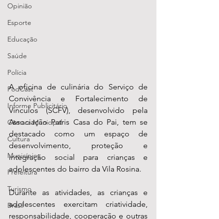
Opinião
Esporte
Educação
Saúde
Polícia
A oficina de culinária do Serviço de 
PodCast
Convivência e Fortalecimento de 
Informe Publicitário
Vínculos (SCFV), desenvolvido pela 
Associação Patris Casa do Pai, tem se 
Câmara Municipal
destacado como um espaço de 
Cultura
desenvolvimento, proteção e 
Municípios
integração social para crianças e 
adolescentes do bairro da Vila Rosina. 
Prefeitura
Turismo
Durante as atividades, as crianças e 
adolescentes exercitam criatividade, 
Brasil
responsabilidade, cooperação e outras 