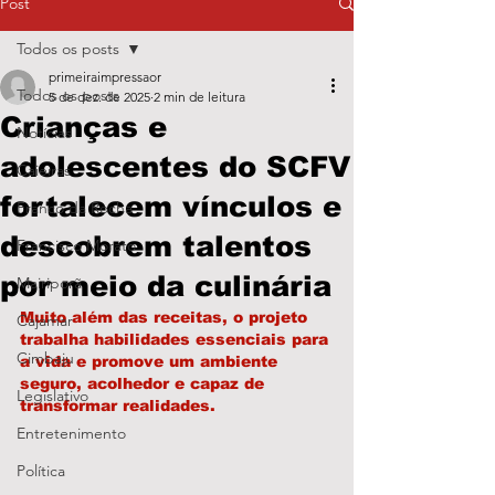
Post
Todos os posts
primeiraimpressaor
Todos os posts
5 de dez. de 2025
2 min de leitura
Crianças e
Notícias
adolescentes do SCFV
Caieiras
fortalecem vínculos e
Franco da Rocha
descobrem talentos
Francisco Morato
por meio da culinária
Mairiporã
Muito além das receitas, o projeto 
Cajamar
trabalha habilidades essenciais para 
Cimbaju
a vida e promove um ambiente 
seguro, acolhedor e capaz de 
Legislativo
transformar realidades.
Entretenimento
Política