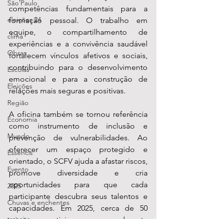
São Paulo
competências fundamentais para a 
eleições 24
formação pessoal. O trabalho em 
equipe, o compartilhamento de 
clima
experiências e a convivência saudável 
Obras
fortalecem vínculos afetivos e sociais, 
contribuindo para o desenvolvimento 
Escolas
emocional e para a construção de 
Eleições
relações mais seguras e positivas.
Região
A oficina também se tornou referência 
Economia
como instrumento de inclusão e 
Mundo
prevenção de vulnerabilidades. Ao 
oferecer um espaço protegido e 
Essencis
orientado, o SCFV ajuda a afastar riscos, 
Evento
promove diversidade e cria 
oportunidades para que cada 
2025
participante descubra seus talentos e 
Chuvas e enchentes
capacidades. Em 2025, cerca de 50 