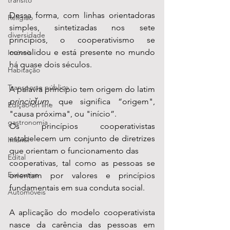
transito
Dessa forma, com linhas orientadoras  
Religião
simples, sintetizadas nos sete 
diversidade
princípios, o cooperativismo se  
consolidou e está presente no mundo 
Imóveis
há quase dois séculos.
Habitação
Transporte público
A palavra princípio tem origem do latim 
principĭum
, que significa “origem", 
Edição on line
"causa próxima", ou "início”. 
gastronomia
Os princípios cooperativistas 
estabelecem um conjunto de diretrizes 
Infantil
que orientam o funcionamento das 
Edital
cooperativas, tal como as pessoas se 
Executivo
orientam por valores e princípios 
fundamentais em sua conduta social.
Automóveis
A aplicação do modelo cooperativista 
nasce da carência das pessoas em 