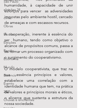
São Paulo
humanidade, à capacidade de unir 
eleições 24
esforços para vencer  as adversidades 
impostas pelo ambiente hostil, cercado 
clima
de ameaças e com escassos recursos.
Obras
A cooperação, inerente à essência do 
Escolas
ser  humano, tendo como objetivo o 
Eleições
alcance de propósitos comuns, passa a 
Região
se  tornar um processo organizado com 
o surgimento do cooperativismo.
Economia
Mundo
O modelo cooperativista, que traz na 
sua  essência princípios e valores, 
Essencis
estabelece uma correlação com a  
Evento
identidade humana que tem, na prática 
2025
de valores e princípios morais e éticos, 
o alicerce que sustenta a estrutura da 
Chuvas e enchentes
nossa sociedade.