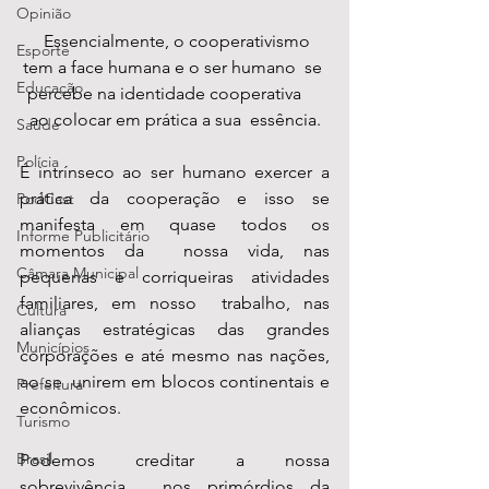
Opinião
  Essencialmente, o cooperativismo 
Esporte
tem a face humana e o ser humano  se 
Educação
percebe na identidade cooperativa     
ao colocar em prática a sua  essência.
Saúde
Polícia
É intrínseco ao ser humano exercer a  
prática da cooperação e isso se 
PodCast
manifesta em quase todos os 
Informe Publicitário
momentos da  nossa vida, nas 
Câmara Municipal
pequenas e corriqueiras atividades 
familiares, em nosso  trabalho, nas 
Cultura
alianças estratégicas das grandes 
Municípios
corporações e até mesmo nas nações, 
ao se  unirem em blocos continentais e 
Prefeitura
econômicos. 
Turismo
Brasil
Podemos creditar a nossa 
sobrevivência,  nos primórdios da 