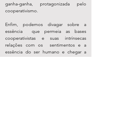
ganha-ganha, protagonizada pelo 
cooperativismo.
Enfim, podemos divagar sobre a 
essência  que permeia as bases 
cooperativistas e suas intrínsecas 
relações com os  sentimentos e a 
essência do ser humano e chegar a 
múltiplos  entendimentos. No entanto 
podemos afirmar que o cooperativismo 
tem se mostrado, principalmente nos 
dias atuais, como o  modelo de 
negócios que mais reflete a face 
humana.
* Remy Gorga Neto 
é Presidente do 
Sistema OCDF-SESCOOP/DF
habitação
cooperativa
Conex
cooperar
Notícias