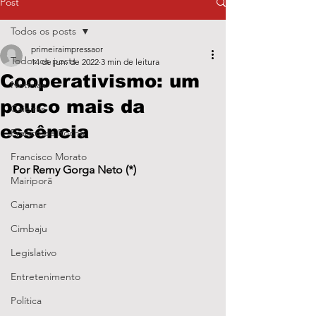
Post
Todos os posts
primeiraimpressaor
Todos os posts
14 de jun. de 2022
3 min de leitura
Cooperativismo: um
Notícias
pouco mais da
Caieiras
essência
Franco da Rocha
Francisco Morato
Por Remy Gorga Neto (*)
Mairiporã
Cajamar
Cimbaju
Legislativo
Entretenimento
Política