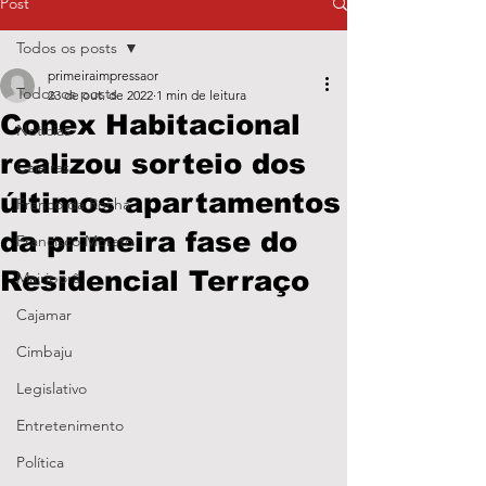
Post
Todos os posts
primeiraimpressaor
Todos os posts
23 de out. de 2022
1 min de leitura
Conex Habitacional
Notícias
realizou sorteio dos
Caieiras
últimos apartamentos
Franco da Rocha
da primeira fase do
Francisco Morato
Residencial Terraço
Mairiporã
Cajamar
Cimbaju
Legislativo
Entretenimento
Política