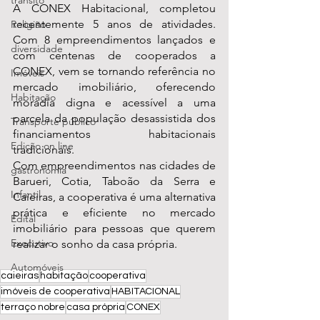
transito
A CONEX Habitacional, completou 
recentemente 5 anos de atividades. 
Religião
Com 8 empreendimentos lançados e 
diversidade
com centenas de cooperados a 
CONEX, vem se tornando referência no 
Imóveis
mercado imobiliário, oferecendo 
Habitação
moradia digna e acessível a uma 
parcela da população desassistida dos 
Transporte público
financiamentos habitacionais 
Edição on line
tradicionais.
Com empreendimentos nas cidades de 
gastronomia
Barueri, Cotia, Taboão da Serra e 
Infantil
Caieiras, a cooperativa é uma alternativa 
prática e eficiente no mercado 
Edital
imobiliário para pessoas que querem 
Executivo
realizar o sonho da casa própria.
Automóveis
caieiras
habitação
cooperativa
imóveis de cooperativa
HABITACIONAL
terraço nobre
casa própria
CONEX