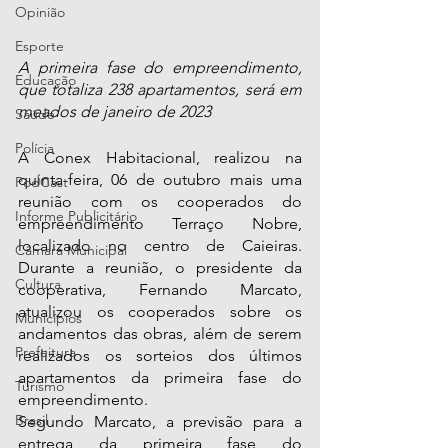
Opinião
Esporte
A primeira fase do empreendimento, 
Educação
que totaliza 238 apartamentos, será em 
meados de janeiro de 2023
Saúde
Polícia
A Conex Habitacional, realizou na 
quinta-feira, 06 de outubro mais uma 
PodCast
reunião com os cooperados do 
Informe Publicitário
empreendimento Terraço Nobre, 
localizado no centro de Caieiras. 
Câmara Municipal
Durante a reunião, o presidente da 
Cultura
cooperativa, Fernando Marcato, 
atualizou os cooperados sobre os 
Municípios
andamentos das obras, além de serem 
Prefeitura
realizados os sorteios dos últimos 
apartamentos da primeira fase do 
Turismo
empreendimento.
Brasil
Segundo Marcato, a previsão para a 
entrega da primeira fase do 