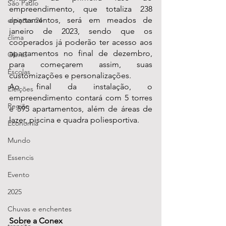
São Paulo
empreendimento, que totaliza 238 
apartamentos, será em meados de 
eleições 24
janeiro de 2023, sendo que os 
clima
cooperados já poderão ter acesso aos 
apartamentos no final de dezembro, 
Obras
para começarem assim, suas 
Escolas
customizações e personalizações.
Ao final da instalação, o 
Eleições
empreendimento contará com 5 torres 
Região
e 595 apartamentos, além de áreas de 
lazer, piscina e quadra poliesportiva.
Economia
Mundo
Essencis
Evento
2025
Chuvas e enchentes
Sobre a Conex