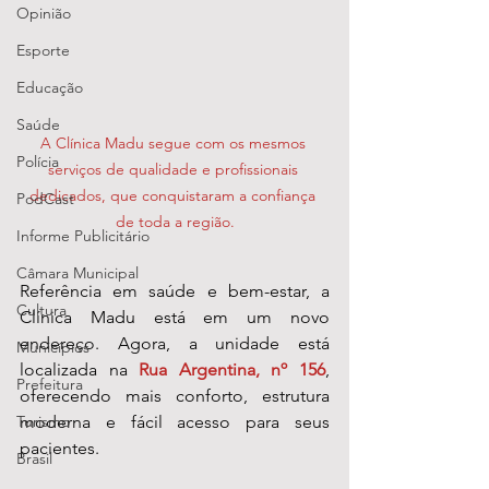
Opinião
Esporte
Educação
Saúde
A Clínica Madu segue com os mesmos 
Polícia
serviços de qualidade e profissionais 
dedicados, que conquistaram a confiança 
PodCast
de toda a região.
Informe Publicitário
Câmara Municipal
Referência em saúde e bem-estar, a 
Cultura
Clínica Madu está em um novo 
endereço. Agora, a unidade está 
Municípios
localizada na 
Rua Argentina, nº 156
, 
Prefeitura
oferecendo mais conforto, estrutura 
Turismo
moderna e fácil acesso para seus 
pacientes.
Brasil