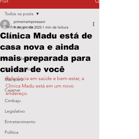
Post
Todos os posts
primeiraimpressaor
Todos os posts
9 de jun. de 2025
1 min de leitura
Clínica Madu está de
Notícias
casa nova e ainda
Caieiras
mais preparada para
Franco da Rocha
cuidar de você
Francisco Morato
Referência em saúde e bem-estar, a 
Mairiporã
Clínica Madu está em um novo 
Cajamar
endereço.
Cimbaju
Legislativo
Entretenimento
Política