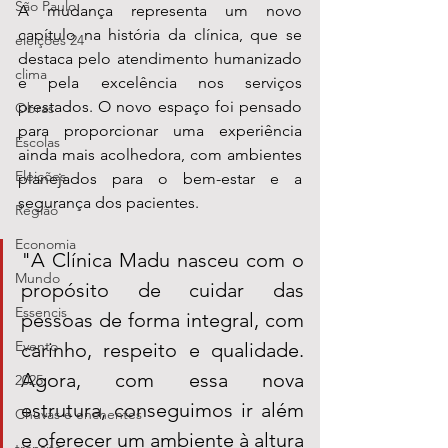
São Paulo
A mudança representa um novo 
capítulo na história da clínica, que se 
eleições 24
destaca pelo atendimento humanizado 
clima
e pela excelência nos serviços 
prestados. O novo espaço foi pensado 
Obras
para proporcionar uma experiência 
Escolas
ainda mais acolhedora, com ambientes 
Eleições
planejados para o bem-estar e a 
segurança dos pacientes.
Região
Economia
"A Clínica Madu nasceu com o 
Mundo
propósito de cuidar das 
Essencis
pessoas de forma integral, com 
Evento
carinho, respeito e qualidade. 
Agora, com essa nova 
2025
estrutura, conseguimos ir além 
Chuvas e enchentes
e oferecer um ambiente à altura 