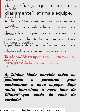
transito
da confiança que recebemos 
Religião
diariamente", 
afirma a equipe.
diversidade
A Clínica Madu segue com os mesmos 
Imóveis
serviços de qualidade e profissionais 
dedicados, que conquistaram a 
Habitação
confiança de toda a região. Para 
Transporte público
agendamentos e informações, os 
Edição on line
contatos permanecem os mesmos:
Telefone/WhatsApp:
+55 11 98426-1139 
gastronomia
Instagram
:
@clinicamaduoficial
Infantil
A Clínica Madu convida todos os 
Edital
pacientes e parceiros para 
Executivo
conhecerem o novo espaço. Seja 
muito bem-vindo à nova fase da 
Automóveis
Clínica que cuida de você de 
verdade!
Caieiras
Saude
Bem estar
clinica madu