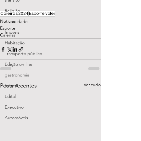
transito
Religião
Caieiras
2024
Esporte
volei
Notícias
diversidade
Esporte
Imóveis
Caieiras
Habitação
Transporte público
Edição on line
gastronomia
Ver tudo
Posts recentes
Infantil
Edital
Executivo
Automóveis