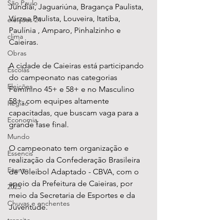
São Paulo
Jundiaí, Jaguariúna, Bragança Paulista, 
Várzea Paulista, Louveira, Itatiba, 
eleições 24
Paulínia , Amparo, Pinhalzinho e 
clima
Caieiras.
Obras
A cidade de Caieiras está participando 
Escolas
do campeonato nas categorias 
Eleições
Feminino 45+ e 58+ e no Masculino 
58+, com equipes altamente 
Região
capacitadas, que buscam vaga para a 
Economia
grande fase final. 
Mundo
O campeonato tem organização e 
Essencis
realização da Confederação Brasileira 
Evento
de Voleibol Adaptado - CBVA, com o 
apoio da Prefeitura de Caieiras, por 
2025
meio da Secretaria de Esportes e da 
Chuvas e enchentes
Juventude.