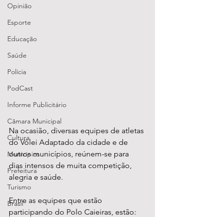
Opinião
Esporte
Educação
Saúde
Polícia
PodCast
Informe Publicitário
Câmara Municipal
Na ocasião, diversas equipes de atletas 
Cultura
do Vôlei Adaptado da cidade e de 
outros municípios, reúnem-se para 
Municípios
dias intensos de muita competição, 
Prefeitura
alegria e saúde. 
Turismo
Entre as equipes que estão 
Brasil
participando do Polo Caieiras, estão: 