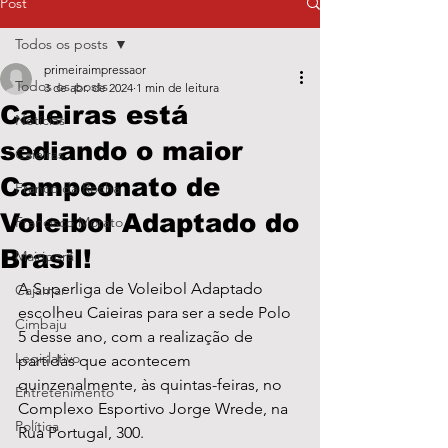
Post
Todos os posts
primeiraimpressaor
Todos os posts
3 de abr. de 2024
1 min de leitura
Caieiras está
Notícias
sediando o maior
Caieiras
Campeonato de
Franco da Rocha
Voleibol Adaptado do
Francisco Morato
Brasil!
Mairiporã
A Superliga de Voleibol Adaptado 
Cajamar
escolheu Caieiras para ser a sede Polo 
Cimbaju
5 desse ano, com a realização de 
Legislativo
partidas que acontecem 
quinzenalmente, às quintas-feiras, no 
Entretenimento
Complexo Esportivo Jorge Wrede, na 
Política
Rua Portugal, 300.