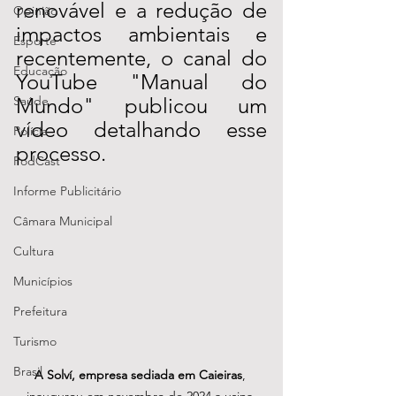
renovável e a redução de 
Opinião
impactos ambientais e 
Esporte
recentemente, o canal do 
Educação
YouTube "Manual do 
Saúde
Mundo" publicou um 
vídeo detalhando esse 
Polícia
processo.
PodCast
Informe Publicitário
Câmara Municipal
Cultura
Municípios
Prefeitura
Turismo
Brasil
A Solví, empresa sediada em Caieiras
, 