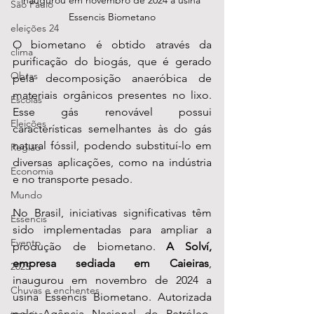
inaugurou em novembro de 2024 a usina 
São Paulo
Essencis Biometano
eleições 24
O biometano é obtido através da 
clima
purificação do biogás, que é gerado 
Obras
pela decomposição anaeróbica de 
materiais orgânicos presentes no lixo. 
Escolas
Esse gás renovável possui 
Eleições
características semelhantes às do gás 
natural fóssil, podendo substituí-lo em 
Região
diversas aplicações, como na indústria 
Economia
e no transporte pesado.
Mundo
No Brasil, iniciativas significativas têm 
Essencis
sido implementadas para ampliar a 
Evento
produção de biometano. 
A Solví, 
empresa sediada em Caieiras
, 
2025
inaugurou em novembro de 2024 a 
Chuvas e enchentes
usina Essencis Biometano. Autorizada 
pela Agência Nacional do Petróleo, 