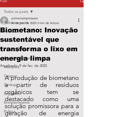
Post
Todos os posts
primeiraimpressaor
Todos os posts
24 de jan. de 2025
3 min de leitura
Biometano: Inovação
Notícias
sustentável que
Caieiras
transforma o lixo em
Franco da Rocha
energia limpa
Francisco Morato
Atualizado:
9 de fev. de 2025
Mairiporã
Cajamar
A produção de biometano 
a partir de resíduos 
Cimbaju
orgânicos tem se 
Legislativo
destacado como uma 
Entretenimento
solução promissora para a 
Política
geração de energia 