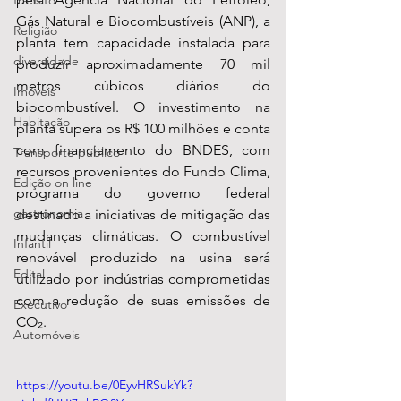
transito
Gás Natural e Biocombustíveis (ANP), a 
Religião
planta tem capacidade instalada para 
diversidade
produzir aproximadamente 70 mil 
metros cúbicos diários do 
Imóveis
biocombustível. O investimento na 
Habitação
planta supera os R$ 100 milhões e conta 
com financiamento do BNDES, com 
Transporte público
recursos provenientes do Fundo Clima, 
Edição on line
programa do governo federal 
gastronomia
destinado a iniciativas de mitigação das 
mudanças climáticas. O combustível 
Infantil
renovável produzido na usina será 
Edital
utilizado por indústrias comprometidas 
com a redução de suas emissões de 
Executivo
CO₂.
Automóveis
https://youtu.be/0EyvHRSukYk?