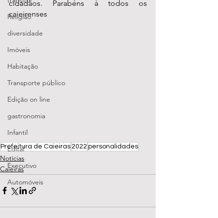
transito
cidadãos. Parabéns à todos os 
caieirenses
Religião
diversidade
Imóveis
Habitação
Transporte público
Edição on line
gastronomia
Infantil
Prefeitura de Caieiras
2022
personalidades
Edital
Notícias
Executivo
Caieiras
Automóveis