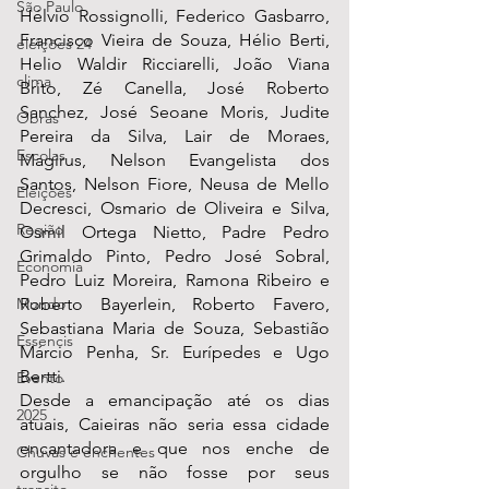
São Paulo
Hélvio Rossignolli, Federico Gasbarro, 
Francisco Vieira de Souza, Hélio Berti, 
eleições 24
Helio Waldir Ricciarelli, João Viana 
clima
Brito, Zé Canella, José Roberto 
Sanchez, José Seoane Moris, Judite 
Obras
Pereira da Silva, Lair de Moraes, 
Escolas
Magirus, Nelson Evangelista dos 
Santos, Nelson Fiore, Neusa de Mello 
Eleições
Decresci, Osmario de Oliveira e Silva, 
Região
Osmil Ortega Nietto, Padre Pedro 
Grimaldo Pinto, Pedro José Sobral, 
Economia
Pedro Luiz Moreira, Ramona Ribeiro e 
Roberto Bayerlein, Roberto Favero, 
Mundo
Sebastiana Maria de Souza, Sebastião 
Essencis
Márcio Penha, Sr. Eurípedes e Ugo 
Bertti.
Evento
Desde a emancipação até os dias 
2025
atuais, Caieiras não seria essa cidade 
encantadora e que nos enche de 
Chuvas e enchentes
orgulho se não fosse por seus 