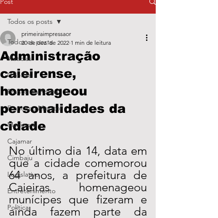
Post
Todos os posts
primeiraimpressaor
Todos os posts
20 de dez. de 2022
1 min de leitura
Administração
Notícias
caieirense,
Caieiras
homenageou
Franco da Rocha
personalidades da
Francisco Morato
cidade
Mairiporã
Cajamar
No último dia 14, data em 
Cimbaju
que a cidade comemorou 
64 anos, a prefeitura de 
Legislativo
Caieiras homenageou 
Entretenimento
munícipes que fizeram e 
Política
ainda fazem parte da 