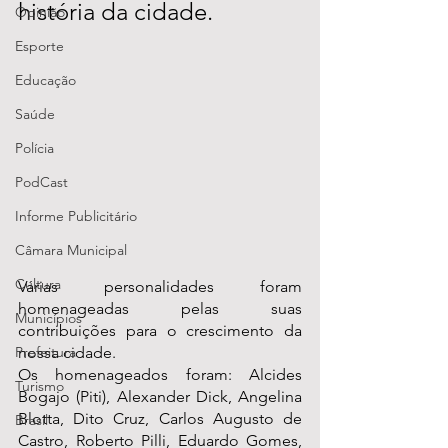
história da cidade.
Opinião
Esporte
Educação
Saúde
Polícia
PodCast
Informe Publicitário
Câmara Municipal
Cultura
Várias personalidades foram 
homenageadas pelas suas 
Municípios
contribuições para o crescimento da 
nossa cidade.
Prefeitura
Os homenageados foram: Alcides 
Turismo
Bogajo (Piti), Alexander Dick, Angelina 
Blotta, Dito Cruz, Carlos Augusto de 
Brasil
Castro, Roberto Pilli, Eduardo Gomes, 