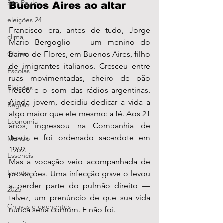
São Paulo
Buenos Aires ao altar
eleições 24
Francisco era, antes de tudo, Jorge 
clima
Mario Bergoglio — um menino do 
bairro de Flores, em Buenos Aires, filho 
Obras
de imigrantes italianos. Cresceu entre 
Escolas
ruas movimentadas, cheiro de pão 
Eleições
fresco e o som das rádios argentinas. 
Ainda jovem, decidiu dedicar a vida a 
Região
algo maior que ele mesmo: a fé. Aos 21 
Economia
anos, ingressou na Companhia de 
Jesus e foi ordenado sacerdote em 
Mundo
1969.
Essencis
Mas a vocação veio acompanhada de 
Evento
provações. Uma infecção grave o levou 
a perder parte do pulmão direito — 
2025
talvez, um prenúncio de que sua vida 
Chuvas e enchentes
nunca seria comum. E não foi.