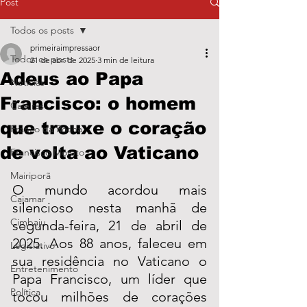
Post
Todos os posts
primeiraimpressaor
Todos os posts
21 de abr. de 2025
3 min de leitura
Adeus ao Papa
Notícias
Francisco: o homem
Caieiras
que trouxe o coração
Franco da Rocha
de volta ao Vaticano
Francisco Morato
Mairiporã
O mundo acordou mais 
Cajamar
silencioso nesta manhã de 
Cimbaju
segunda-feira, 21 de abril de 
2025. Aos 88 anos, faleceu em 
Legislativo
sua residência no Vaticano o 
Entretenimento
Papa Francisco, um líder que 
Política
tocou milhões de corações 