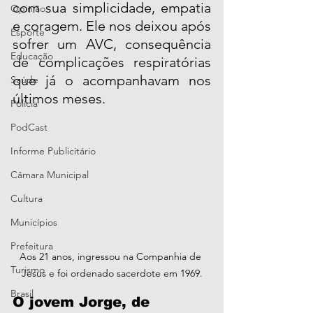
com sua simplicidade, empatia 
Opinião
e coragem. Ele nos deixou após 
Esporte
sofrer um AVC, consequência 
Educação
de complicações respiratórias 
que já o acompanhavam nos 
Saúde
últimos meses.
Polícia
PodCast
Informe Publicitário
Câmara Municipal
Cultura
Municípios
Prefeitura
Aos 21 anos, ingressou na Companhia de 
Turismo
Jesus e foi ordenado sacerdote em 1969.
Brasil
O jovem Jorge, de 