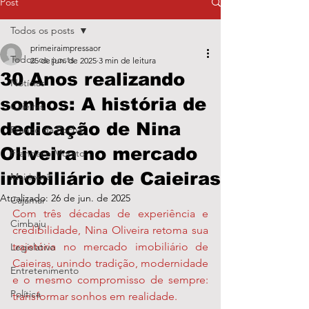
Post
Todos os posts
primeiraimpressaor
Todos os posts
25 de jun. de 2025
3 min de leitura
30 Anos realizando
Notícias
sonhos: A história de
Caieiras
dedicação de Nina
Franco da Rocha
Oliveira no mercado
Francisco Morato
imobiliário de Caieiras
Mairiporã
Atualizado:
26 de jun. de 2025
Cajamar
Com três décadas de experiência e 
Cimbaju
credibilidade, Nina Oliveira retoma sua 
trajetória no mercado imobiliário de 
Legislativo
Caieiras, unindo tradição, modernidade 
Entretenimento
e o mesmo compromisso de sempre: 
Política
transformar sonhos em realidade.