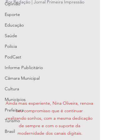
Por Redação | Jornal Primeira Impressão
Opinião
Esporte
Educação
Saúde
Polícia
PodCast
Informe Publicitário
Câmara Municipal
Cultura
Municípios
Ainda mais experiente, Nina Oliveira, renova 
Prefeitura
seu compromisso que é continuar 
realizando sonhos, com a mesma dedicação 
Turismo
de sempre e com o suporte da 
Brasil
modernidade dos canais digitais.