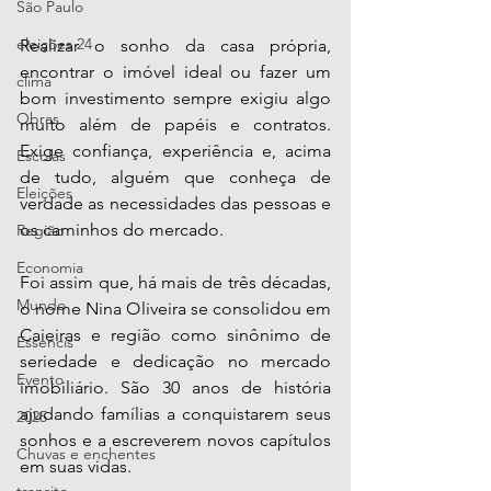
São Paulo
eleições 24
Realizar o sonho da casa própria, 
encontrar o imóvel ideal ou fazer um 
clima
bom investimento sempre exigiu algo 
Obras
muito além de papéis e contratos. 
Exige confiança, experiência e, acima 
Escolas
de tudo, alguém que conheça de 
Eleições
verdade as necessidades das pessoas e 
os caminhos do mercado.
Região
Economia
Foi assim que, há mais de três décadas, 
Mundo
o nome Nina Oliveira se consolidou em 
Caieiras e região como sinônimo de 
Essencis
seriedade e dedicação no mercado 
Evento
imobiliário. São 30 anos de história 
ajudando famílias a conquistarem seus 
2025
sonhos e a escreverem novos capítulos 
Chuvas e enchentes
em suas vidas.