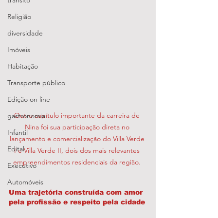
transito
Religião
diversidade
Imóveis
Habitação
Transporte público
Edição on line
Outro capítulo importante da carreira de 
gastronomia
Nina foi sua participação direta no 
Infantil
lançamento e comercialização do Villa Verde 
Edital
I e Villa Verde II, dois dos mais relevantes 
empreendimentos residenciais da região. 
Executivo
Automóveis
Uma trajetória construída com amor 
pela profissão e respeito pela cidade