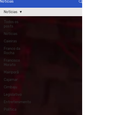
Notícias
Notícias
Todos os
posts
Notícias
Caieiras
Franco da
Rocha
Francisco
Morato
Mairiporã
Cajamar
Cimbaju
Legislativo
Entretenimento
Política