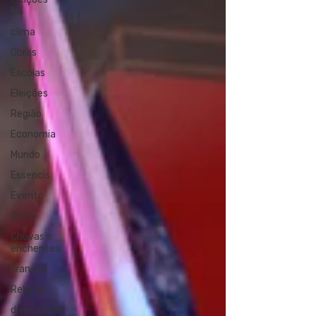
24
clima
Obras
Escolas
Eleições
Região
Economia
Mundo
Essencis
Evento
2025
Chuvas e
enchentes
transito
Religião
diversidade