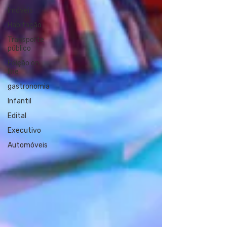
Imóveis
Habitação
Transporte
público
Edição on
line
gastronomia
Infantil
Edital
Executivo
Automóveis