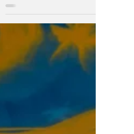
há 6 dias
2 min de leitura
E seu pai... é Raiz?
Com pratos tradicionais, ambiente familiar e
música ao vivo, o Restaurante do Paraíba, em
Laranjeiras, é uma excelente opção para
celebrar o Dia dos Pais com quem realmente
importa.