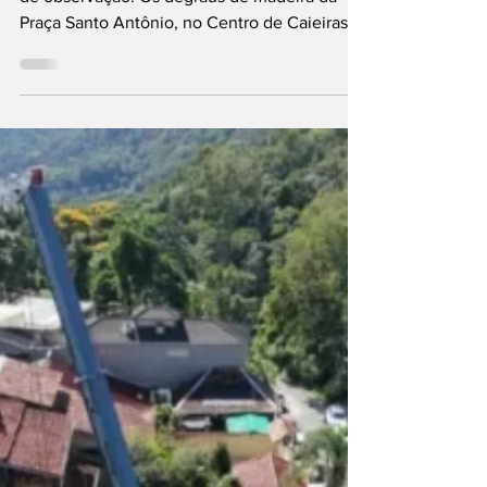
primeiraimpressaor
28 de jul.
5 min de leitura
A arte e o lugar:
Ensaio sobre a
produção artística
Antes da primeira pincelada, houve semanas
de observação. Os degraus de madeira da
Praça Santo Antônio, no Centro de Caieiras,
serviram como ponto fixo para acompanhar,
dia após dia, o movimento ao redor da
Concha Acústica de Caieiras — o palco que,
meses depois, se tornaria tela para um mural
que hoje ultrapassa a função decorativa e vira
símbolo de pertencimento.