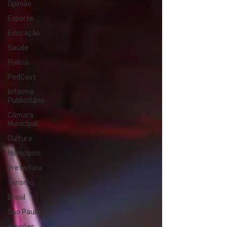
Opinião
Esporte
Educação
Saúde
Polícia
PodCast
Informe
Publicitário
Câmara
Municipal
Cultura
Municípios
Prefeitura
Turismo
Brasil
São Paulo
eleições